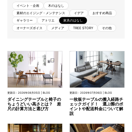
商品情報
イベント・企画
木のはなし
素材のエイジング・メンテナンス
イデア
おすすめ商品
ギャラリー
アトリエ
家具のはなし
直営店
オーナーズボイス
メディア
TREE STORY
その他
イベント
WEBカタログ
全商品一覧
更新日 : 2026年08月05日 | BLOG
更新日 : 2026年07月06日 | BLOG
ダイニングテーブルと椅子の
一枚板テーブルの搬入経路チ
ちょうどいい高さとは？ 差
ェックガイド！ 選ぶ際のポ
新入荷情報
尺の計算方法と選び方
イントや配送料金について解
説
納品事例