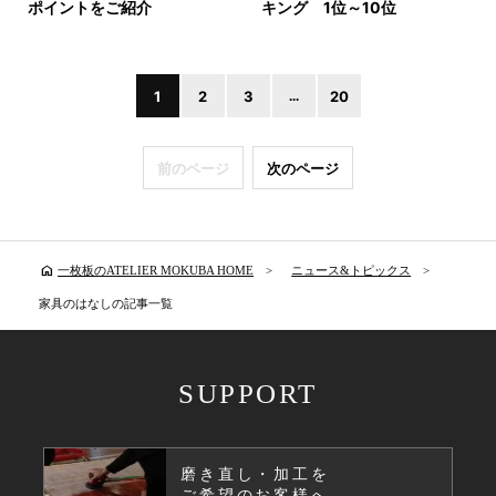
ポイントをご紹介
キング 1位～10位
1
2
3
...
20
前のページ
次のページ
home
一枚板のATELIER MOKUBA HOME
ニュース&トピックス
家具のはなしの記事一覧
SUPPORT
磨き直し・加工を
ご希望のお客様へ