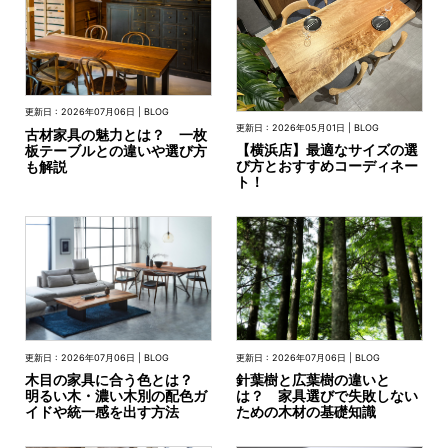
INFORMATION
更新日 : 2026年07月06日 | BLOG
MOKUBA CHANNEL
更新日 : 2026年05月01日 | BLOG
古材家具の魅力とは？ 一枚
【横浜店】最適なサイズの選
板テーブルとの違いや選び方
び方とおすすめコーディネー
も解説
ト！
よくあるご質問
お問い合わせ
更新日 : 2026年07月06日 | BLOG
更新日 : 2026年07月06日 | BLOG
木目の家具に合う色とは？
針葉樹と広葉樹の違いと
明るい木・濃い木別の配色ガ
は？ 家具選びで失敗しない
イドや統一感を出す方法
ための木材の基礎知識