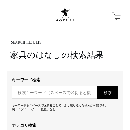
家具のはなしの検索結果
ONLINE STORE
店舗から探す
キーワード検索
検索
一枚板 ATELIER MOKUBA HOME
キーワードをスペースで区切ることで、より絞り込んだ検索が可能です。
例：「ダイニング 一枚板」など
MOKUBA について
カテゴリ検索