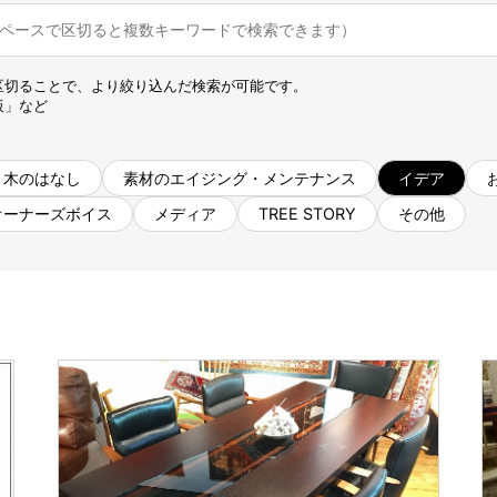
名古屋ギャラリー
お客様の声
大阪梅田ギャラリー
コーディネート集
アウトレット神戸店
区切ることで、より絞り込んだ検索が可能です。
大川ギャラリー【本店】
板」など
INFORMATION
天神ギャラリー
NEWS
公式オンラインストア
木のはなし
素材のエイジング・メンテナンス
イデア
EVENT
オーナーズボイス
メディア
TREE STORY
その他
BLOG
WEBカタログ
メディア美術協力実績