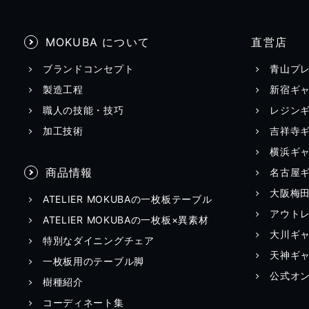
MOKUBA について
直営店
ブランドコンセプト
青山プ
製造工程
新宿ギ
職人の技能・技巧
レジン
加工技術
吉祥寺
横浜ギ
商品情報
名古屋
大阪梅
ATELIER MOKUBAの一枚板テーブル
アウト
ATELIER MOKUBAの一枚板×異素材
大川ギ
特別なダイニングチェア
天神ギ
一枚板用のテーブル脚
公式オ
樹種紹介
コーディネート集