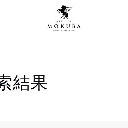
営店
全商品一覧
索結果
青山プレミアムギャラリー
新入荷情報
新宿ギャラリー
レジンギャラリー
納品事例
吉祥寺ギャラリー
【アウトレット取扱店】
納品事例（住宅・インテ
横浜ギャラリー
納品事例（店舗・オフィ