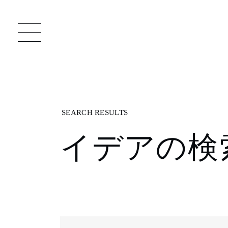
一枚板 ATELIER MOKUBA HOME
直
イデアの検
MOKUBA について
ブランドコンセプト
製造工程
職人の技能・技巧
加工技術