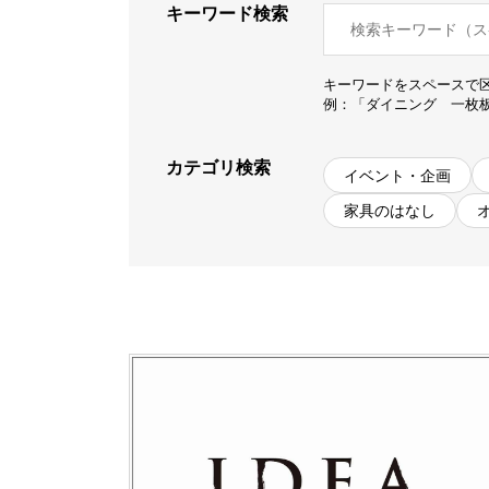
キーワード検索
商品情報
キーワードをスペースで
ATELIER MOKUBAの一枚板テーブル
例：「ダイニング 一枚
ATELIER MOKUBAの一枚板×異素材
特別なダイニングチェア
カテゴリ検索
イベント・企画
一枚板用のテーブル脚
家具のはなし
樹種紹介
コーディネート集
メンテナンス方法