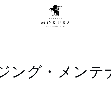
営店
全商品一覧
ジング・メンテ
青山プレミアムギャラリー
新入荷情報
新宿ギャラリー
レジンギャラリー
納品事例
吉祥寺ギャラリー
【アウトレット取扱店】
納品事例（住宅・インテ
横浜ギャラリー
納品事例（店舗・オフィ