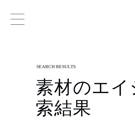
一枚板 ATELIER MOKUBA HOME
直
素材のエイ
MOKUBA について
索結果
ブランドコンセプト
製造工程
職人の技能・技巧
加工技術