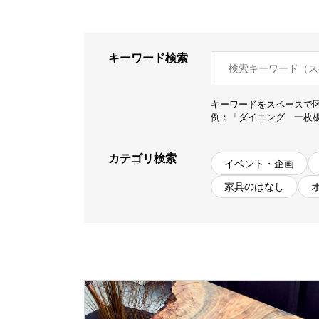
商品情報
キーワード検索
ATELIER MOKUBAの一枚板テーブル
ATELIER MOKUBAの一枚板×異素材
キーワードをスペースで
特別なダイニングチェア
例：「ダイニング 一枚
一枚板用のテーブル脚
樹種紹介
カテゴリ検索
イベント・企画
コーディネート集
家具のはなし
メンテナンス方法