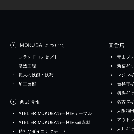
MOKUBA について
直営店
ブランドコンセプト
青山プ
製造工程
新宿ギ
職人の技能・技巧
レジン
加工技術
吉祥寺
横浜ギ
商品情報
名古屋
大阪梅
ATELIER MOKUBAの一枚板テーブル
アウト
ATELIER MOKUBAの一枚板×異素材
大川ギ
特別なダイニングチェア