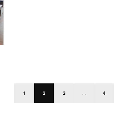
1
2
3
4
...