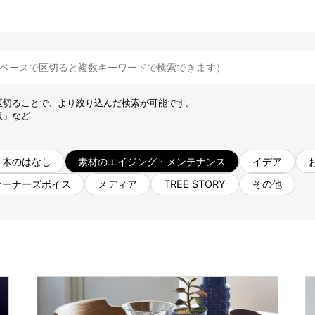
名古屋ギャラリー
お客様の声
大阪梅田ギャラリー
コーディネート集
アウトレット神戸店
大川ギャラリー【本店】
INFORMATION
天神ギャラリー
区切ることで、より絞り込んだ検索が可能です。
NEWS
公式オンラインストア
板」など
EVENT
BLOG
WEBカタログ
木のはなし
素材のエイジング・メンテナンス
イデア
メディア美術協力実績
オーナーズボイス
メディア
TREE STORY
その他