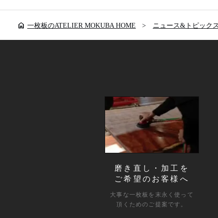
home
一枚板のATELIER MOKUBA HOME
ニュース&トピック
磨き直し・加工を
ご希望のお客様へ
大事な一枚板を末永く使って
頂くためのご提案です。