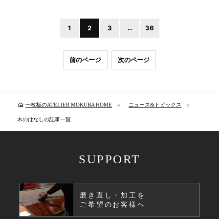
1
2
3
...
36
前のページ
次のページ
home
一枚板のATELIER MOKUBA HOME
ニュース&トピックス
木のはなしの記事一覧
SUPPORT
磨き直し・加工を
ご希望のお客様へ