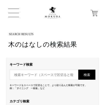
木のはなしの検索結果
ONLINE STORE
店舗から探す
キーワード検索
検索
一枚板 ATELIER MOKUBA HOME
キーワードをスペースで区切ることで、より絞り込んだ検索が可能です。
例：「ダイニング 一枚板」など
MOKUBA について
カテゴリ検索