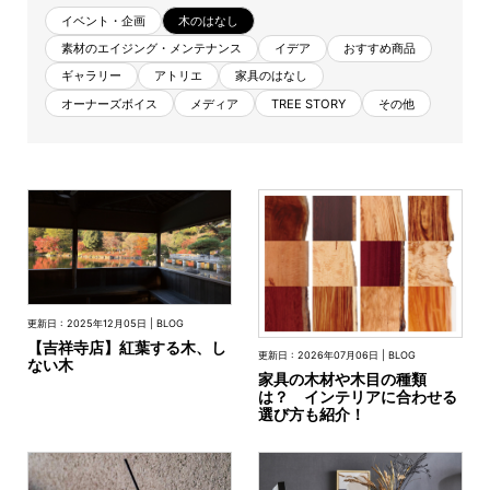
商品情報
イベント・企画
木のはなし
素材のエイジング・メンテナンス
イデア
おすすめ商品
ギャラリー
アトリエ
家具のはなし
直営店
オーナーズボイス
メディア
TREE STORY
その他
イベント
WEBカタログ
全商品一覧
更新日 : 2025年12月05日 | BLOG
【吉祥寺店】紅葉する木、し
更新日 : 2026年07月06日 | BLOG
ない木
家具の木材や木目の種類
は？ インテリアに合わせる
新入荷情報
選び方も紹介！
納品事例