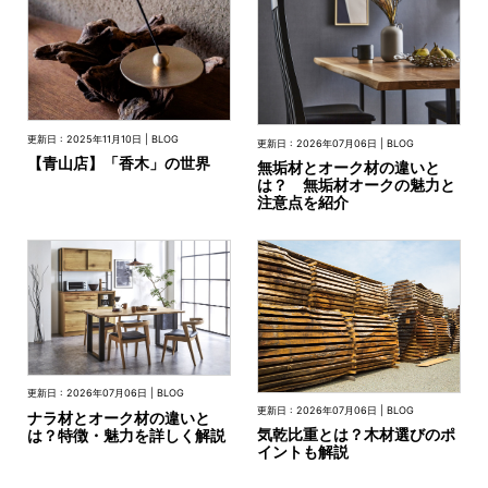
INFORMATION
MOKUBA CHANNEL
更新日 : 2025年11月10日 | BLOG
更新日 : 2026年07月06日 | BLOG
【青山店】「香木」の世界
無垢材とオーク材の違いと
は？ 無垢材オークの魅力と
注意点を紹介
よくあるご質問
お問い合わせ
更新日 : 2026年07月06日 | BLOG
更新日 : 2026年07月06日 | BLOG
ナラ材とオーク材の違いと
気乾比重とは？木材選びのポ
は？特徴・魅力を詳しく解説
イントも解説