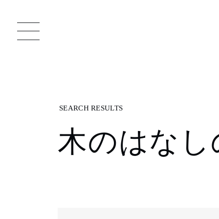
一枚板 ATELIER MOKUBA HOME
直
木のはなし
MOKUBA について
ブランドコンセプト
製造工程
職人の技能・技巧
加工技術