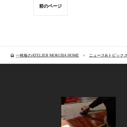
前のページ
home
一枚板のATELIER MOKUBA HOME
ニュース&トピック