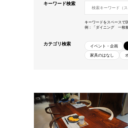
キーワード検索
商品情報
キーワードをスペースで
ATELIER MOKUBAの一枚板テーブル
例：「ダイニング 一枚
ATELIER MOKUBAの一枚板×異素材
特別なダイニングチェア
カテゴリ検索
イベント・企画
一枚板用のテーブル脚
家具のはなし
樹種紹介
コーディネート集
メンテナンス方法