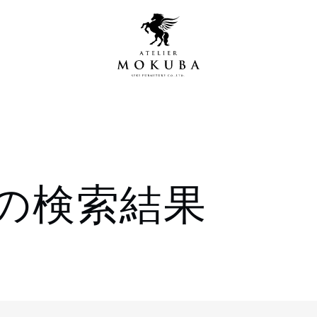
営店
全商品一覧
の検索結果
青山プレミアムギャラリー
新入荷情報
新宿ギャラリー
レジンギャラリー
納品事例
吉祥寺ギャラリー
【アウトレット取扱店】
納品事例（住宅・インテ
横浜ギャラリー
納品事例（店舗・オフィ