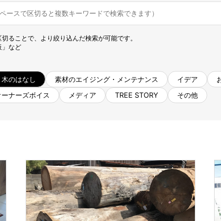
名古屋ギャラリー
お客様の声
大阪梅田ギャラリー
コーディネート集
アウトレット神戸店
区切ることで、より絞り込んだ検索が可能です。
大川ギャラリー【本店】
板」など
INFORMATION
天神ギャラリー
NEWS
公式オンラインストア
木のはなし
素材のエイジング・メンテナンス
イデア
EVENT
オーナーズボイス
メディア
TREE STORY
その他
BLOG
WEBカタログ
メディア美術協力実績