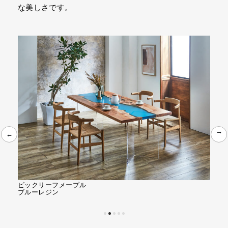
な美しさです。
←
←
ウォールナット
メー
ブラックレジン
ホワ