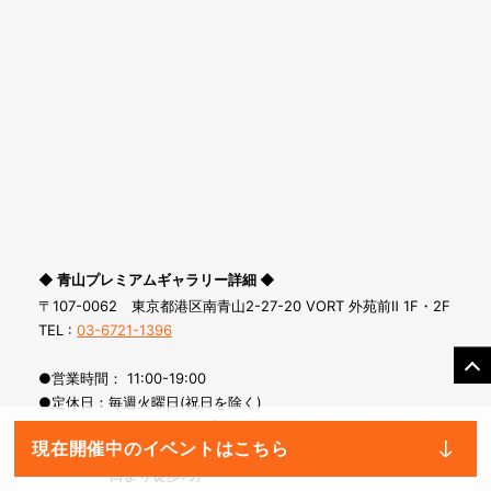
◆ 青山プレミアムギャラリー詳細 ◆
〒107-0062 東京都港区南青山2-27-20 VORT 外苑前Ⅱ 1F・2F
TEL :
03-6721-1396
●営業時間： 11:00-19:00
●定休日：毎週火曜日(祝日を除く)
●アクセス：東京メトロ銀座線 外苑前駅1a出口から徒歩約3分
現在開催中のイベントはこちら
東京メトロ千代田線/半蔵門線/銀座線 表参道駅A3出
口より徒歩7分