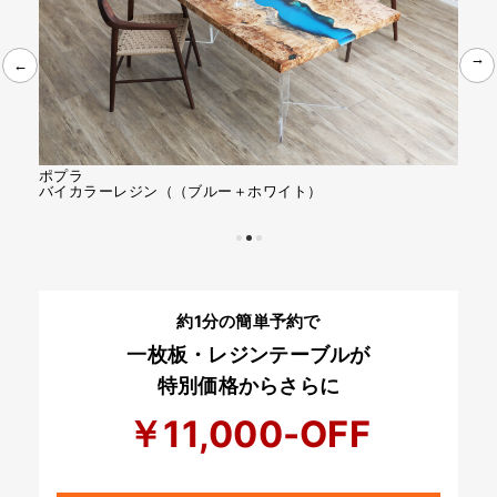
←
←
ポプラ
ポプ
アルコールインクレジン
半透
約1分の簡単予約で
一枚板・レジンテーブルが
特別価格からさらに
￥11,000-OFF