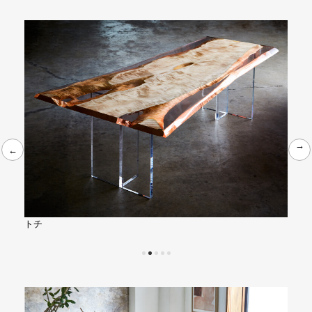
←
←
ブビンガ
ウイ