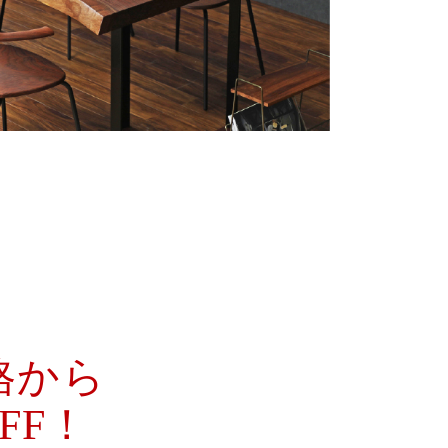
格から
OFF！