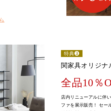
ら
特典❸
関家具オリジナ
全品10％O
店内リニューアルに伴
ファを展示販売！ セー