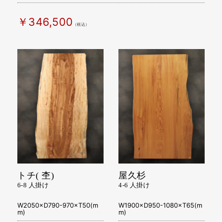
W1800×D760-970×T54(mm)
￥346,500
（税込）
トチ( 杢)
屋久杉
6-8 人掛け
4-6 人掛け
W2050×D790-970×T50(m
W1900×D950-1080×T65(m