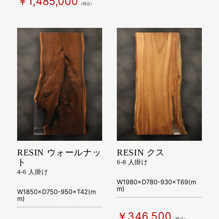
￥990,000
（税込）
￥1,485,000
（税込）
RESIN ウォールナッ
RESIN クス
ト
6-8 人掛け
4-6 人掛け
W1980×D780-930×T69(m
m)
W1850×D750-950×T42(m
m)