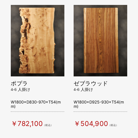
ポプラ
ゼブラウッド
4-6 人掛け
4-6 人掛け
W1800×D830-970×T54(m
W1800×D925-930×T54(m
m)
m)
￥782,100
￥504,900
（税込）
（税込）