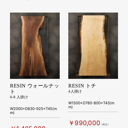
￥495,000
（税込）
RESIN ウォールナッ
RESIN トチ
ト
4人掛け
6-8 人掛け
W1500×D780-800×T43(m
m)
W2000×D830-925×T45(m
m)