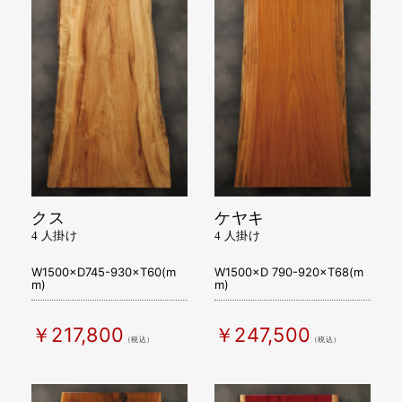
クス
ケヤキ
4 人掛け
4 人掛け
W1500×D745-930×T60(m
W1500×D 790-920×T68(m
m)
m)
￥217,800
￥247,500
（税込）
（税込）