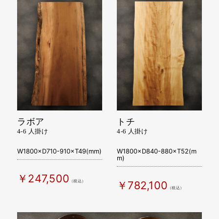
ラボア
トチ
4-6 人掛け
4-6 人掛け
W1800×D710-910×T49(mm)
W1800×D840-880×T52(m
m)
￥247,500
（税込）
￥782,100
（税込）