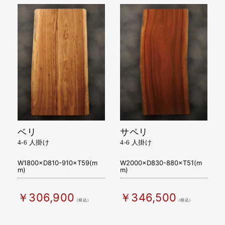
ベリ
サペリ
4-6 人掛け
4-6 人掛け
W1800×D810-910×T59(m
W2000×D830-880×T51(m
m)
m)
￥306,900
￥346,500
（税込）
（税込）