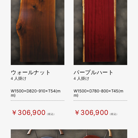
ウォールナット
パープルハート
4 人掛け
4 人掛け
W1500×D820-910×T54(m
W1500×D780-800×T45(m
m)
m)
￥306,900
￥306,900
（税込）
（税込）