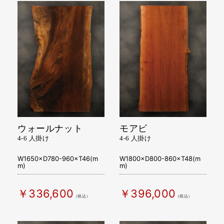
ウォールナット
モアビ
4-6 人掛け
4-6 人掛け
W1650×D780-960×T46(m
W1800×D800-860×T48(m
m)
m)
￥336,600
￥396,000
（税込）
（税込）