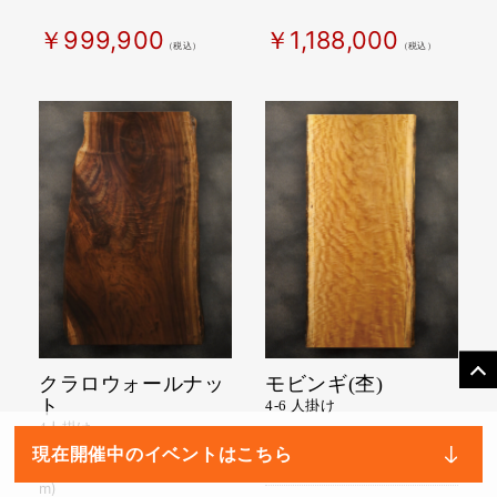
m)
m)
￥999,900
￥1,188,000
（税込）
（税込）
クラロウォールナッ
モビンギ(杢)
ト
4-6 人掛け
現在開催中のイベントはこちら
4人掛け
W1950×D880-890×T55(m