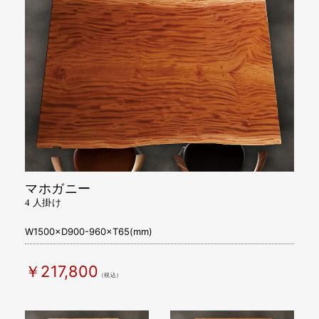
マホガニー
4 人掛け
W1500×D900-960×T65(mm)
￥217,800
（税込）