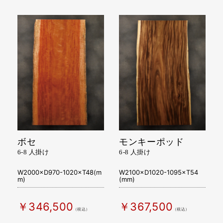
￥841,500
（税込）
ボセ
モンキーポッド
6-8 人掛け
6-8 人掛け
W2000×D970-1020×T48(m
W2100×D1020-1095×T54
m)
(mm)
￥346,500
￥367,500