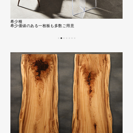
レジン
デザ
神秘的な美しさが魅力です
六角