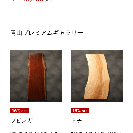
（税込）
青山プレミアムギャラリー
16%
15%
OFF
OFF
ブビンガ
トチ