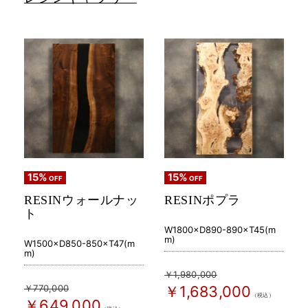
15%
15%
OFF
OFF
RESINウォールナッ
RESINポプラ
ト
W1800×D890-890×T45(m
m)
W1500×D850-850×T47(m
m)
￥1,980,000
￥770,000
￥1,683,000
（税込）
￥649,000