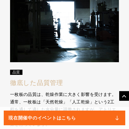
品質
徹底した品質管理
一枚板の品質は、乾燥作業に大きく影響を受けます。
通常、一枚板は「天然乾燥」「人工乾燥」という2工
程を通して適した水分量に調整されますが、アトリエ
木馬では「高周波プレス機」を用いて3工程の乾燥作
現在開催中のイベントはこちら
業を行っています。