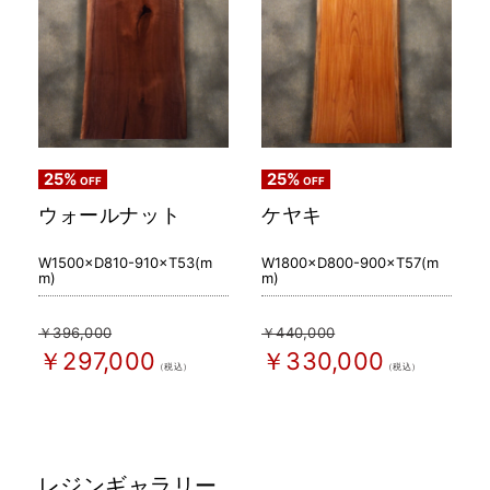
25%
25%
OFF
OFF
ウォールナット
ケヤキ
W1500×D810-910×T53(m
W1800×D800-900×T57(m
m)
m)
￥396,000
￥440,000
￥297,000
￥330,000
（税込）
（税込）
レジンギャラリー