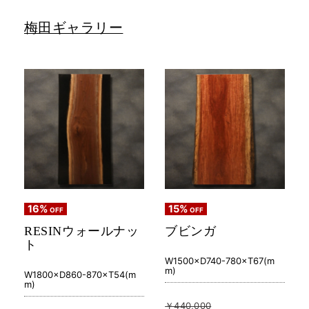
梅田ギャラリー
16%
15%
OFF
OFF
RESINウォールナッ
ブビンガ
ト
W1500×D740-780×T67(m
m)
W1800×D860-870×T54(m
m)
￥440,000