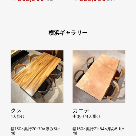
（税込）
（税込）
横浜ギャラリー
クス
カエデ
4人掛け
杢あり/4人掛け
幅150×奥行70-79×厚み5(c
幅160×奥行71-84×厚み5.1(c
m)
m)