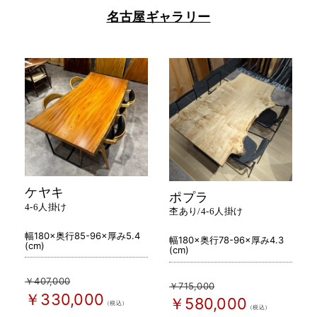
名古屋ギャラリー
ケヤキ
ポプラ
4-6人掛け
杢あり/4-6人掛け
幅180×奥行85-96×厚み5.4
幅180×奥行78-96×厚み4.3
(cm)
(cm)
￥407,000
￥715,000
￥330,000
￥580,000
（税込）
（税込）