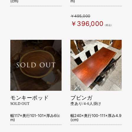
(cm)
m)
￥495,000
￥396,000
（税込）
モンキーポッド
ブビンガ
SOLD OUT
杢あり/4-6人掛け
幅117×奥行101-101×厚み6(c
幅240×奥行100-111×厚み4.9
m)
(cm)