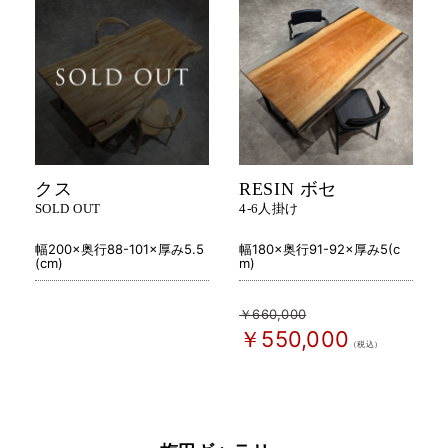
クス
RESIN ボセ
SOLD OUT
4-6人掛け
幅200×奥行88-101×厚み5.5
幅180×奥行91-92×厚み5(c
(cm)
m)
￥660,000
￥550,000
（税込）