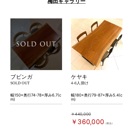
梅田ギャラリー
ブビンガ
ケヤキ
SOLD OUT
4-6人掛け
幅150×奥行74-78×厚み6.7(c
幅180×奥行79-87×厚み5.4(c
m)
m)
￥440,000
￥360,000
（税込）