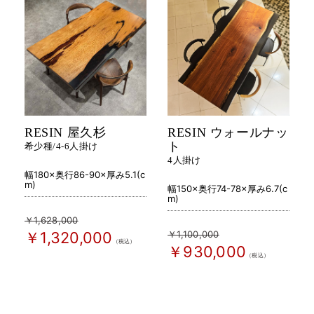
RESIN 屋久杉
RESIN ウォールナッ
ト
希少種/4-6人掛け
4人掛け
幅180×奥行86-90×厚み5.1(c
m)
幅150×奥行74-78×厚み6.7(c
m)
￥1,628,000
￥1,100,000
￥1,320,000
（税込）
￥930,000
（税込）