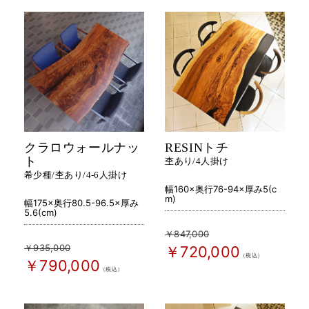
クラロウォールナッ
RESINトチ
ト
杢あり/4人掛け
希少種/杢あり/4-6人掛け
幅160×奥行76-94×厚み5(c
m)
幅175×奥行80.5-96.5×厚み
5.6(cm)
￥847,000
￥935,000
￥720,000
（税込）
￥790,000
（税込）