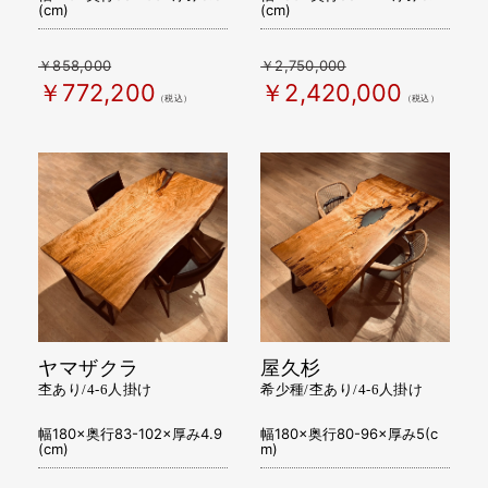
(cm)
(cm)
￥858,000
￥2,750,000
￥772,200
￥2,420,000
（税込）
（税込）
ヤマザクラ
屋久杉
杢あり/4-6人掛け
希少種/杢あり/4-6人掛け
幅180×奥行83-102×厚み4.9
幅180×奥行80-96×厚み5(c
(cm)
m)