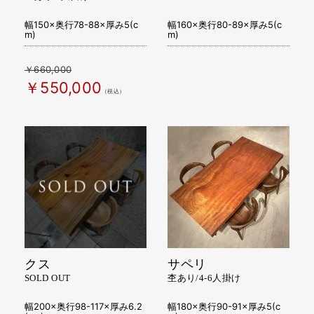
幅150×奥行78-88×厚み5(c
幅160×奥行80-89×厚み5(c
m)
m)
￥660,000
￥550,000
（税込）
クス
サペリ
SOLD OUT
杢あり/4-6人掛け
幅200×奥行98-117×厚み6.2
幅180×奥行90-91×厚み5(c