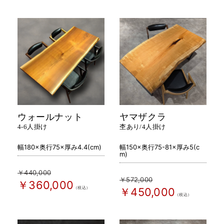
ウォールナット
ヤマザクラ
4-6人掛け
杢あり/4人掛け
幅180×奥行75×厚み4.4(cm)
幅150×奥行75-81×厚み5(c
m)
￥440,000
￥572,000
￥360,000
（税込）
￥450,000
（税込）