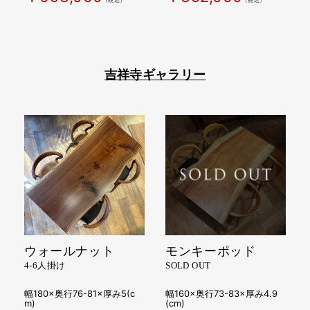
（税込）
（税込）
吉祥寺ギャラリー
ウォールナット
モンキーポッド
4-6人掛け
SOLD OUT
幅180×奥行76-81×厚み5(c
幅160×奥行73-83×厚み4.9
m)
(cm)