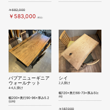
￥682,000
￥583,000
（税込）
パプアニューギニア
シイ
ウォールナット
2人掛け
4-6人掛け
幅120×奥行66-73×厚み5(c
m)
幅200×奥行90-96×厚み5.2
(cm)
￥187,000