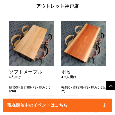
アウトレット神戸店
ソフトメープル
ボセ
4人掛け
4-6人掛け
幅150×奥行69-73×厚み5.5
幅180×奥行78-79×厚み5.2(c
(cm)
m)
￥253,000
￥440,000
現在開催中のイベントはこちら
￥208,000
￥363,000
（税込）
（税込）