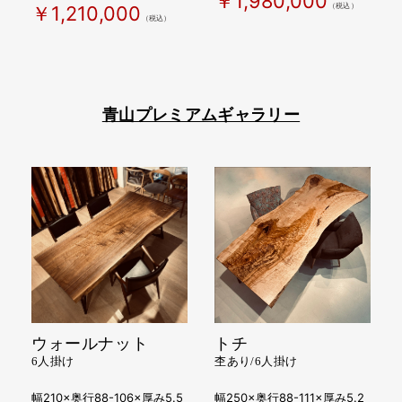
￥1,980,000
（税込）
￥1,210,000
（税込）
青山プレミアムギャラリー
ウォールナット
トチ
6人掛け
杢あり/6人掛け
幅210×奥行88-106×厚み5.5
幅250×奥行88-111×厚み5.2