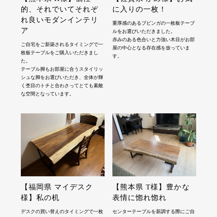
的、それでいてそれぞ
に入りの一枚！
れ良いモダンインテリ
重厚感のあるブビンガの一枚板テーブ
ア
ルをお選びいただきました。
赤みのある色合いと力強い木目がお部
ご自宅をご新築されるタイミングで一
屋の中心となる存在感を放っていま
枚板テーブルをご購入いただきまし
す。
た。
テーブル脚もお部屋に合うスタイリッ
シュな脚をお選びいただき、全体が輝
く杢目のトチと合わさってとても素敵
な空間となっています。
【福岡県 マイデスク
【熊本県 T様】豊かな
様】私の机
表情に惚れ惚れ
デスクの買い替えのタイミングで一枚
センターテーブルを新調する際にご自