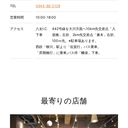
TEL
0944-88-0108
営業時間
10:00-18:00
アクセス
八女I.C.
442号線を大川方面へ10km先交差点「入
下車
道橋」左折、2km先交差点「兼木」右折、
100ｍ先。※駐車場あります。
西鉄「柳川」駅より「佐賀行」バス乗車。
「昇開橋行」に乗車,バス停「幡保」下車。
最寄りの店舗