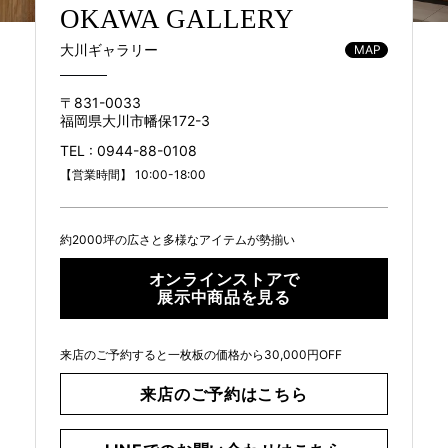
OKAWA GALLERY
商品情報
大川ギャラリー
MAP
直営店
〒831-0033
福岡県大川市幡保172-3
TEL :
0944-88-0108
イベント
【営業時間】 10:00-18:00
WEBカタログ
約2000坪の広さと多様なアイテムが勢揃い
オンラインストアで
全商品一覧
展示中商品を見る
来店のご予約すると一枚板の価格から30,000円OFF
新入荷情報
来店のご予約はこちら
納品事例