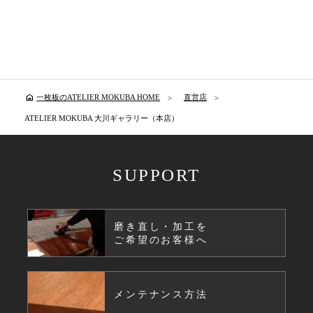
home
一枚板のATELIER MOKUBA HOME
直営店
ATELIER MOKUBA 大川ギャラリー（本店）
SUPPORT
磨き直し・加工を
ご希望のお客様へ
メンテナンス方法