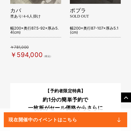
カバ
ポプラ
杢あり/4-6人掛け
SOLD OUT
幅200×奥行87.5-92×厚み5.
幅200×奥行87-107×厚み5.1
4(cm)
(cm)
￥781,000
￥594,000
（税込）
【予約者限定特典】
約1分の簡単予約で
一枚板がセール価格からさらに
30,000円OFF！
現在開催中のイベントはこちら