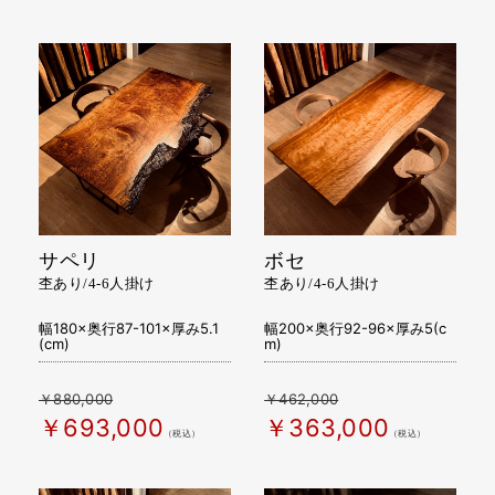
サペリ
ボセ
杢あり/4-6人掛け
杢あり/4-6人掛け
幅180×奥行87-101×厚み5.1
幅200×奥行92-96×厚み5(c
(cm)
m)
￥880,000
￥462,000
￥693,000
￥363,000
（税込）
（税込）