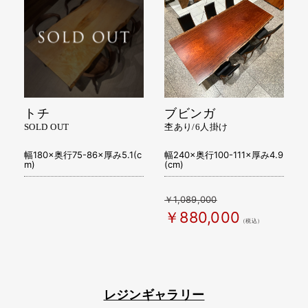
トチ
ブビンガ
SOLD OUT
杢あり/6人掛け
幅180×奥行75-86×厚み5.1(c
幅240×奥行100-111×厚み4.9
m)
(cm)
￥1,089,000
￥880,000
（税込）
レジンギャラリー