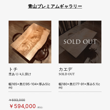
青山プレミアムギャラリー
トチ
カエデ
杢あり/4人掛け
SOLD OUT
幅165×奥行95-104×厚み5(c
幅180×奥行77-91×厚み5.1(c
m)
m)
￥693,000
￥594,000
（税込）