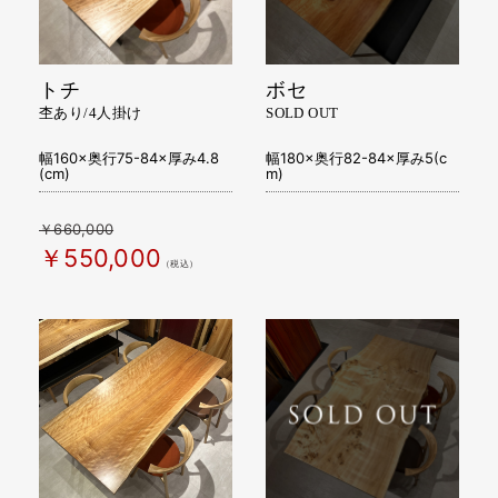
トチ
ボセ
杢あり/4人掛け
SOLD OUT
幅160×奥行75-84×厚み4.8
幅180×奥行82-84×厚み5(c
(cm)
m)
￥660,000
￥550,000
（税込）