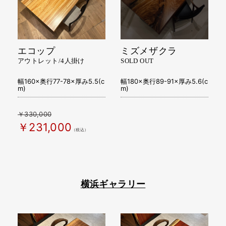
エコップ
ミズメザクラ
アウトレット/4人掛け
SOLD OUT
幅160×奥行77-78×厚み5.5(c
幅180×奥行89-91×厚み5.6(c
m)
m)
￥330,000
￥231,000
（税込）
横浜ギャラリー