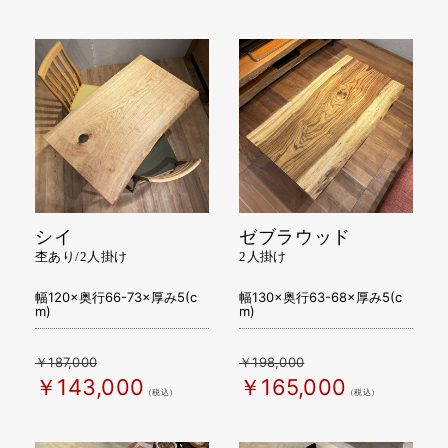
シイ
ゼブラウッド
杢あり/2人掛け
2人掛け
幅120×奥行66-73×厚み5(c
幅130×奥行63-68×厚み5(c
m)
m)
￥187,000
￥198,000
￥143,000
￥165,000
（税込）
（税込）