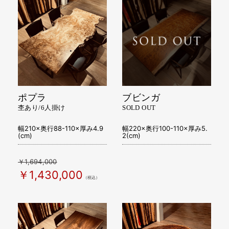
ポプラ
ブビンガ
杢あり/6人掛け
SOLD OUT
幅210×奥行88-110×厚み4.9
幅220×奥行100-110×厚み5.
(cm)
2(cm)
￥1,694,000
￥1,430,000
（税込）