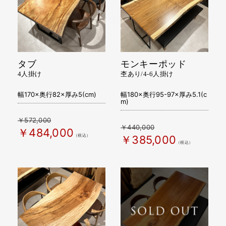
タブ
モンキーポッド
4人掛け
杢あり/4-6人掛け
幅170×奥行82×厚み5(cm)
幅180×奥行95-97×厚み5.1(c
m)
￥572,000
￥440,000
￥484,000
（税込）
￥385,000
（税込）