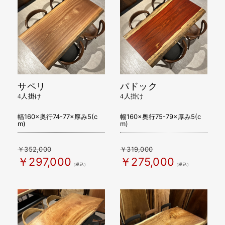
サペリ
パドック
4人掛け
4人掛け
幅160×奥行74-77×厚み5(c
幅160×奥行75-79×厚み5(c
m)
m)
￥352,000
￥319,000
￥297,000
￥275,000
（税込）
（税込）