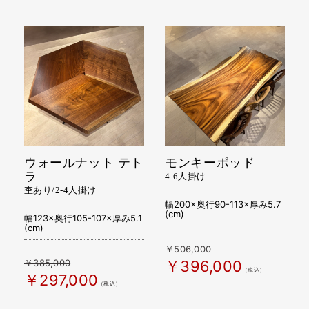
ウォールナット テト
モンキーポッド
ラ
4-6人掛け
杢あり/2-4人掛け
幅200×奥行90-113×厚み5.7
(cm)
幅123×奥行105-107×厚み5.1
(cm)
￥506,000
￥385,000
￥396,000
（税込）
￥297,000
（税込）