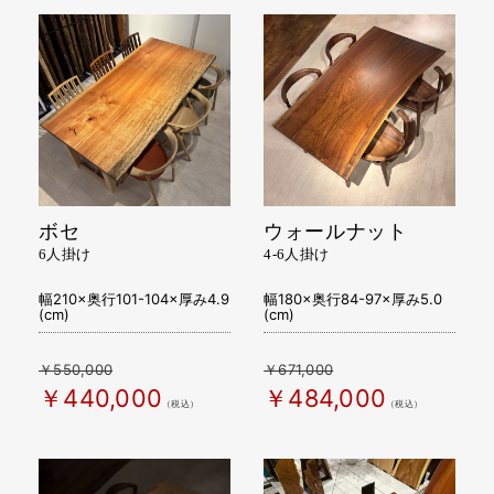
ボセ
ウォールナット
6人掛け
4-6人掛け
幅210×奥行101-104×厚み4.9
幅180×奥行84-97×厚み5.0
(cm)
(cm)
￥550,000
￥671,000
￥440,000
￥484,000
（税込）
（税込）