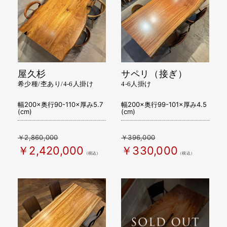
屋久杉
サペリ（接ぎ）
希少種/杢あり/4-6人掛け
4-6人掛け
幅200×奥行90-110×厚み5.7
幅200×奥行99-101×厚み4.5
(cm)
(cm)
￥2,860,000
￥396,000
￥2,420,000
￥330,000
（税込）
（税込）