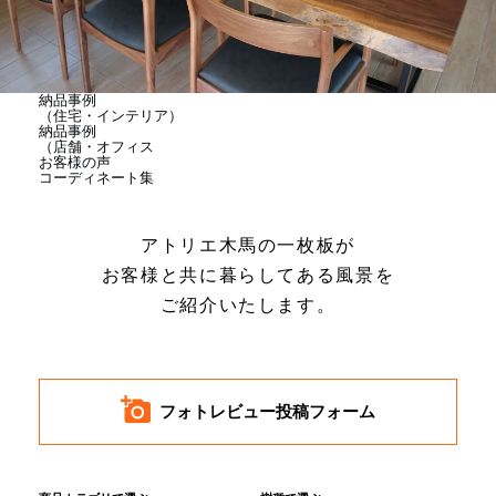
商品情報
直営店
納品事例
（住宅・インテリア）
納品事例
（店舗・オフィス
お客様の声
イベント
コーディネート集
アトリエ木馬の一枚板が
WEBカタログ
お客様と共に暮らしてある風景を
ご紹介いたします。
全商品一覧
新入荷情報
フォトレビュー投稿フォーム
納品事例