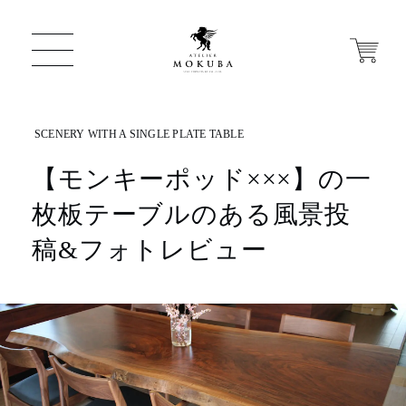
【モンキーポッド×××】の一
ONLINE STORE
枚板テーブルのある風景投
店舗から探す
稿&フォトレビュー
一枚板 ATELIER MOKUBA HOME
MOKUBA について