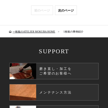
前のページ
次のページ
home
一枚板のATELIER MOKUBA HOME
1枚板の事例紹介
SUPPORT
磨き直し・加工を
ご希望のお客様へ
メンテナンス方法