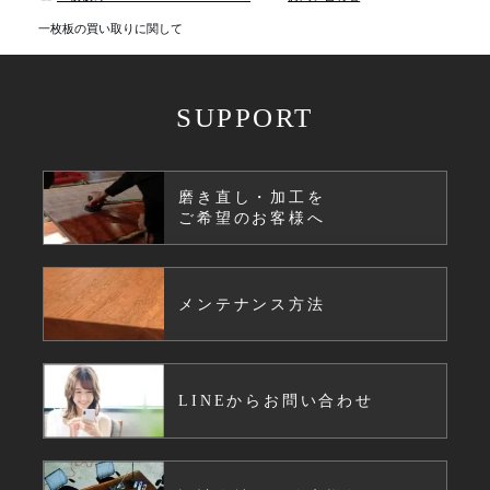
商品情報
一枚板の買い取りに関して
直営店
SUPPORT
イベント
磨き直し・加工を
ご希望のお客様へ
WEBカタログ
メンテナンス方法
全商品一覧
新入荷情報
LINEからお問い合わせ
納品事例