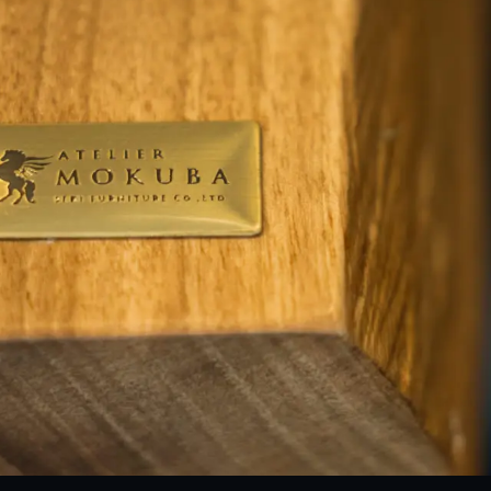
名古屋ギャラリー
お客様の声
大阪梅田ギャラリー
コーディネート集
アウトレット神戸店
大川ギャラリー【本店】
INFORMATION
天神ギャラリー
NEWS
公式オンラインストア
EVENT
BLOG
WEBカタログ
メディア美術協力実績