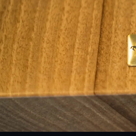
商品情報
ATELIER MOKUBAの一枚板テーブル
ATELIER MOKUBAの一枚板×異素材
特別なダイニングチェア
一枚板用のテーブル脚
樹種紹介
コーディネート集
メンテナンス方法