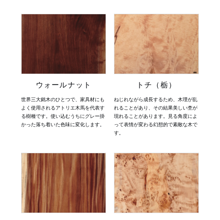
商品情報
ウォールナットは深みのある色合いと上品な雰囲気を演出し、高
級感を求める方にお勧めです。
直営店
また、栃ノ木はその温かみのある風合いと、豊かな木目が特徴
で、ナチュラルな空間に適しています。
それぞれの樹種には特性があり、インテリアにどう映るかを考慮
イベント
ウォールナット
トチ（栃）
して選ぶことが大切です。
世界三大銘木のひとつで、家具材にも
ねじれながら成長するため、木理が乱
よく使用されるアトリエ木馬を代表す
れることがあり、その結果美しい杢が
WEBカタログ
お客様の理想を形にするために、私たちは多彩な樹種と丁寧な加
る樹種です。使い込むうちにグレー掛
現れることがあります。見る角度によ
かった落ち着いた色味に変化します。
って表情が変わる幻想的で素敵な木で
工をご提供いたします。自然の美しさと機能性を兼ね備えた一枚
す。
板をお求めの際は、ぜひ当店の品揃えをご覧ください。
全商品一覧
新入荷情報
納品事例