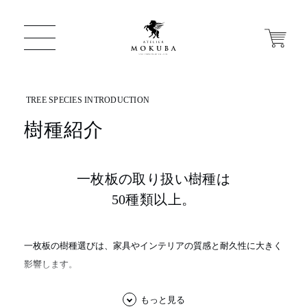
樹種紹介
ONLINE STORE
店舗から探す
一枚板の取り扱い樹種は
50種類以上。
一枚板 ATELIER MOKUBA HOME
一枚板の樹種選びは、家具やインテリアの質感と耐久性に大きく
影響します。
MOKUBA について
アトリエ木馬では、厳選された樹種を使用し、お客様のニーズに
もっと見る
応じた最高品質の一枚板を提供しています。