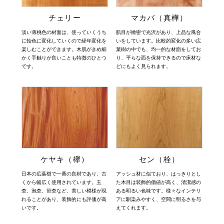
チェリー
マカバ（真樺）
淡い薄桃色の材面は、使っていくうち
肌目が緻密で光沢があり、上品な風合
に飴色に変化していくので経年変化を
いをしています。比較的変化の多い広
楽しむことができます。木肌がきめ細
葉樹の中でも、均一的な材面をしてお
かく手触りが良いことも特徴のひとつ
り、平らな面を保持できるので床材な
です。
どにもよく見られます。
セン（栓）
ケヤキ（欅）
アッシュ材に似ており、はっきりとし
日本の広葉樹で一番の良材であり、古
た木目は装飾的価値が高く、清潔感の
くから幅広く使用されています。玉
ある明るい色味です。様々なインテリ
杢、泡杢、笹杢など、美しい模様が現
アに馴染みやすく、空間に明るさを与
れることがあり、装飾的にも評価が高
えてくれます。
いです。