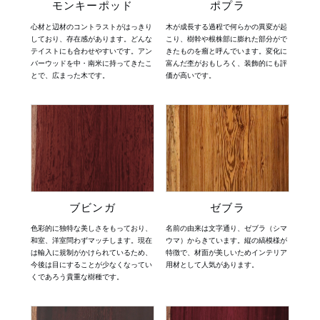
モンキーポッド
ポプラ
心材と辺材のコントラストがはっきり
木が成長する過程で何らかの異変が起
INFORMATION
しており、存在感があります。どんな
こり、樹幹や根株部に膨れた部分がで
テイストにも合わせやすいです。アン
きたものを瘤と呼んでいます。変化に
バーウッドを中・南米に持ってきたこ
富んだ杢がおもしろく、装飾的にも評
とで、広まった木です。
価が高いです。
MOKUBA CHANNEL
よくあるご質問
お問い合わせ
ブビンガ
ゼブラ
色彩的に独特な美しさをもっており、
名前の由来は文字通り、ゼブラ（シマ
和室、洋室問わずマッチします。現在
ウマ）からきています。縦の縞模様が
は輸入に規制がかけられているため、
特徴で、材面が美しいためインテリア
今後は目にすることが少なくなってい
用材として人気があります。
くであろう貴重な樹種です。