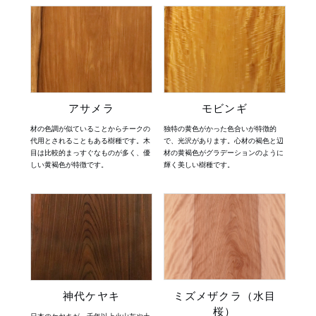
アサメラ
モビンギ
材の色調が似ていることからチークの
独特の黄色がかった色合いが特徴的
代用とされることもある樹種です。木
で、光沢があります。心材の褐色と辺
目は比較的まっすぐなものが多く、優
材の黄褐色がグラデーションのように
しい黄褐色が特徴です。
輝く美しい樹種です。
ミズメザクラ（水目
神代ケヤキ
桜）
日本のケヤキが、千年以上火山灰や土