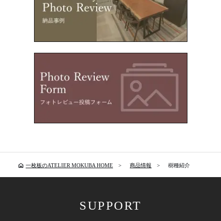
home
一枚板のATELIER MOKUBA HOME
商品情報
樹種紹介
SUPPORT