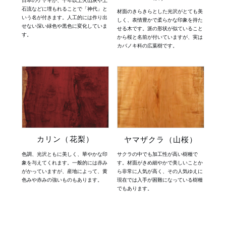
石流などに埋もれることで「神代」と
材面のきらきらとした光沢がとても美
いう名が付きます。人工的には作り出
しく、表情豊かで柔らかな印象を持た
せない深い緑色や黒色に変化していま
せる木です。派の形状が似ていること
す。
から桜と名前が付いていますが、実は
カバノキ科の広葉樹です。
カリン（花梨）
ヤマザクラ（山桜）
色調、光沢ともに美しく、華やかな印
サクラの中でも加工性が高い樹種で
象を与えてくれます。一般的には赤み
す。材面がきめ細やかで美しいことか
がかっていますが、産地によって、黄
ら非常に人気が高く、その人気ゆえに
色みや赤みの強いものもあります。
現在では入手が困難になっている樹種
でもあります。