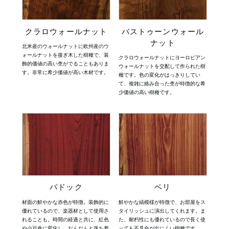
クラロウォールナット
バストゥーンウォール
ナット
北米産のウォールナットに欧州産のウ
ォールナットを接ぎ木した樹種で、装
クラロウォールナットにヨーロピアン
飾的価値の高い杢がでることもありま
ウォールナットを交配して作られた樹
す。非常に希少価値が高い木材です。
種です。色の変化がはっきりしてい
て、複雑に絡み合った杢が特徴的な希
少価値の高い樹種です。
パドック
ベリ
材面の鮮やかな赤色が特徴。装飾的に
鮮やかな縞模様が特徴で、お部屋をス
優れているので、楽器材として使用さ
タイリッシュに演出してくれます。ま
れることも。時間の経過と共に、紅色
た、耐朽性にも優れているので長く使
や小豆色に変化し、だんだんと落ち着
っても不具合が出にくい樹種です。