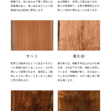
樹種です。光に合わせて輝く杢目には
ある樹種で、非常に人気があります。
高級感があり、使い込むほどにより高
香りが特徴的で、玉杢や葡萄杢などの
級感のある飴色に変化します。
美しい木目が現れることがあります。
サペリ
屋久杉
世界三大銘木のひとつであるマホガニ
屋久島では、樹齢千年以上のものを屋
ーに表情が似ていることから、その代
久杉、それ以下を小杉、地杉と区別し
用として使用されます。規則正しく配
ています。年輪幅が狭く、目が詰まっ
列したリボン杢というまっすぐに伸び
ているのが特徴で、その一枚に長い歴
た杢が現れます。
史を感じます。