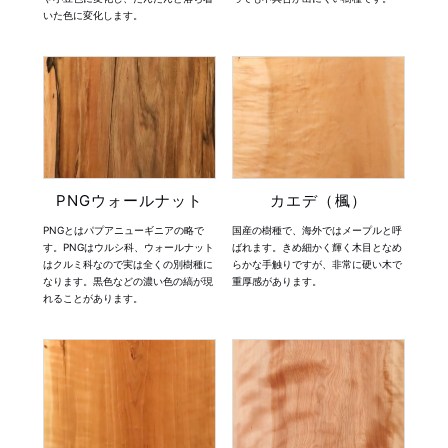
いた色に変化します。
PNGウォールナット
カエデ（楓）
PNGとはパプアニューギニアの略で
国産の樹種で、海外ではメープルと呼
す。PNGはウルシ科、ウォールナット
ばれます。きめ細かく輝く木目となめ
はクルミ科なので実は全くの別樹種に
らかな手触りですが、非常に硬い木で
なります。黒色などの濃い色の縞が現
重厚感があります。
れることがあります。