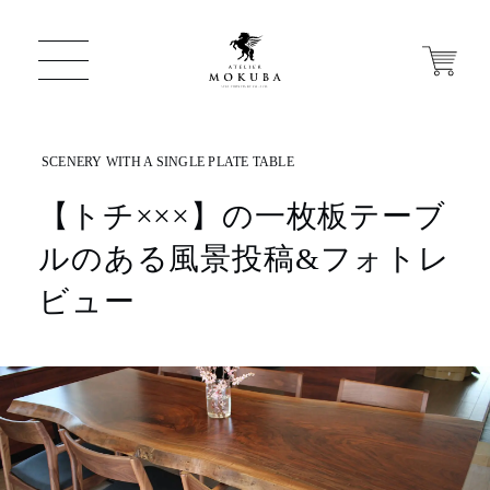
【トチ×××】の一枚板テーブ
ONLINE STORE
ルのある風景投稿&フォトレ
店舗から探す
ビュー
一枚板 ATELIER MOKUBA HOME
MOKUBA について