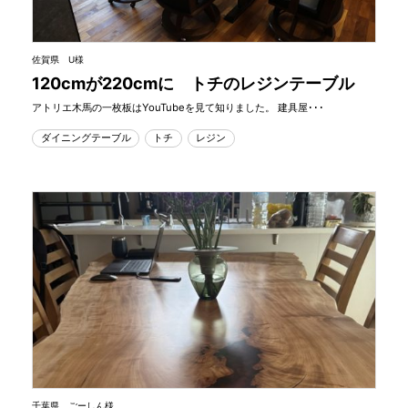
佐賀県 U様
120cmが220cmに トチのレジンテーブル
アトリエ木馬の一枚板はYouTubeを見て知りました。 建具屋･･･
ダイニングテーブル
トチ
レジン
千葉県 ごーしん様