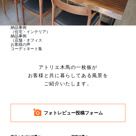
商品情報
直営店
納品事例
（住宅・インテリア）
納品事例
（店舗・オフィス
お客様の声
イベント
コーディネート集
アトリエ木馬の一枚板が
WEBカタログ
お客様と共に暮らしてある風景を
ご紹介いたします。
全商品一覧
新入荷情報
フォトレビュー投稿フォーム
納品事例