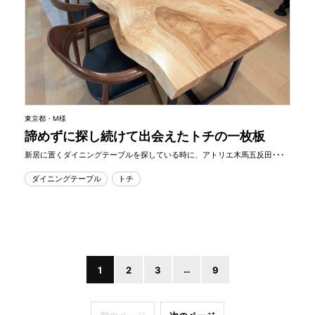
東京都・M様
諦めずに探し続けて出会えたトチの一枚板
新居に置くダイニングテーブルを探している時に、アトリエ木馬五反田･･･
ダイニングテーブル
トチ
1
2
3
...
9