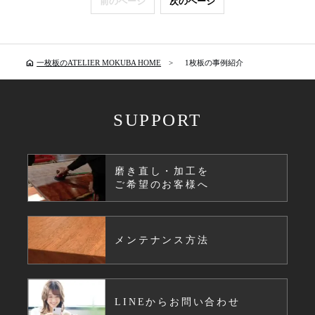
前のページ
次のページ
home
一枚板のATELIER MOKUBA HOME
1枚板の事例紹介
SUPPORT
磨き直し・加工を
ご希望のお客様へ
メンテナンス方法
LINEからお問い合わせ