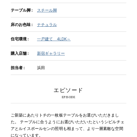
テーブル脚 :
スチール脚
INFORMATION
床のお色味 :
ナチュラル
MOKUBA CHANNEL
住宅環境 :
一戸建て 4LDK～
購入店舗 :
新宿ギャラリー
よくあるご質問
担当者 :
浜田
お問い合わせ
エピソード
ご新築にあたりトチの一枚板テーブルをお選びいただきまし
た。 テーブルに合うようにお選びいただいたというシビルチェ
アとルイスポールセンの照明も相まって、より一層素敵な空間
になっています。