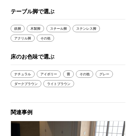
テーブル脚で選ぶ
鉄脚
木製脚
スチール脚
ステンレス脚
アクリル脚
その他
床のお色味で選ぶ
ナチュラル
アイボリー
畳
その他
グレー
ダークブラウン
ライトブラウン
関連事例