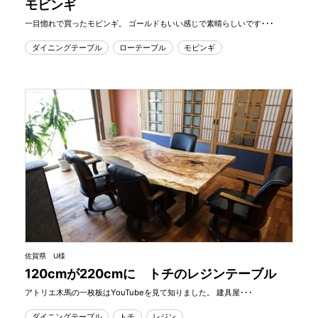
モビンギ
一目惚れで買ったモビンギ。 ゴールドもいい感じで素晴らしいです･･･
ダイニングテーブル
ローテーブル
モビンギ
佐賀県 U様
120cmが220cmに トチのレジンテーブル
アトリエ木馬の一枚板はYouTubeを見て知りました。 建具屋･･･
ダイニングテーブル
トチ
レジン