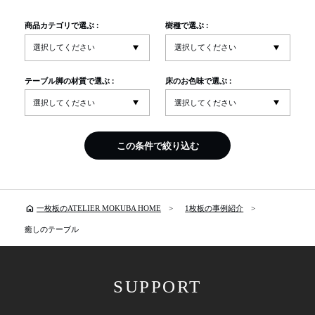
商品カテゴリで選ぶ :
樹種で選ぶ :
テーブル脚の材質で選ぶ :
床のお色味で選ぶ :
この条件で絞り込む
home
一枚板のATELIER MOKUBA HOME
1枚板の事例紹介
癒しのテーブル
SUPPORT