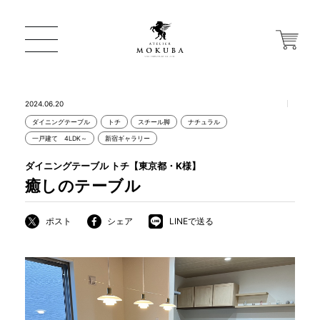
2024.06.20
ダイニングテーブル
トチ
スチール脚
ナチュラル
ONLINE STORE
一戸建て 4LDK～
新宿ギャラリー
ダイニングテーブル トチ【東京都・K様】
店舗から探す
癒しのテーブル
ポスト
シェア
LINEで送る
一枚板 ATELIER MOKUBA HOME
MOKUBA について