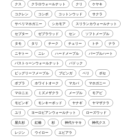
クス
クラロウォールナット
クリ
ケヤキ
コクレン
コシポ
コットンウッド
サクラ
サペリマホガニー
シカモア
スリランカウォールナット
セプター
ゼブラウッド
セン
ソフトメープル
タモ
タリ
チーク
チェリー
トチ
ナラ
ニヤトー
ニレ
ハードメープル
パープルハート
バストゥーンウォールナット
パドック
ビッグリーフメープル
ブビンガ
ベリ
ボセ
ポプラ
ホワイトオーク
マカバ
マホガニー
マロニエ
ミズメザクラ
メープル
モアビ
モビンギ
モンキーポッド
ヤナギ
ヤマザクラ
ユリ
ヨーロピアンウォールナット
ローズウッド
屋久杉
紅椿
杉
神代ケヤキ
神代クス
レジン
ウイロー
エビアラ