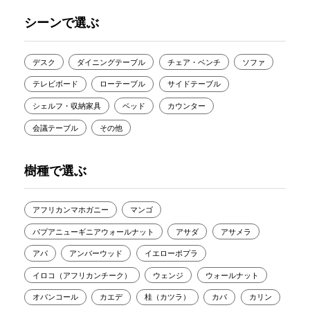
シーンで選ぶ
デスク
ダイニングテーブル
チェア・ベンチ
ソファ
テレビボード
ローテーブル
サイドテーブル
シェルフ・収納家具
ベッド
カウンター
会議テーブル
その他
樹種で選ぶ
アフリカンマホガニー
マンゴ
パプアニューギニアウォールナット
アサダ
アサメラ
アパ
アンバーウッド
イエローポプラ
イロコ（アフリカンチーク）
ウェンジ
ウォールナット
オバンコール
カエデ
桂（カツラ）
カバ
カリン