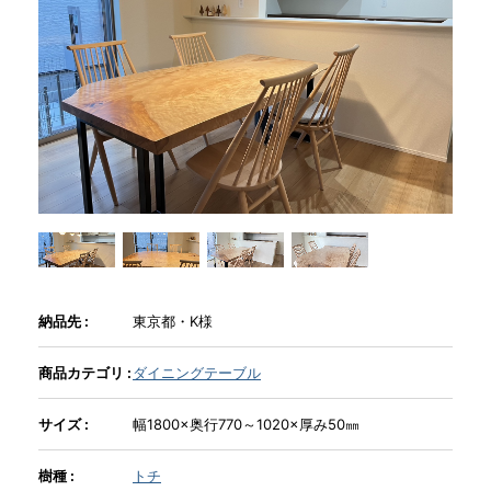
商品情報
直営店
イベント
WEBカタログ
納品先 :
東京都・K様
全商品一覧
商品カテゴリ :
ダイニングテーブル
新入荷情報
サイズ :
幅1800×奥行770～1020×厚み50㎜
納品事例
樹種 :
トチ