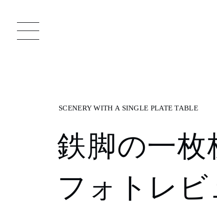
一枚板 ATELIER MOKUBA HOME
直
鉄脚の一枚
MOKUBA について
ブランドコンセプト
フォトレビ
製造工程
職人の技能・技巧
加工技術