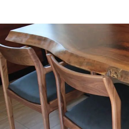
商品情報
ATELIER MOKUBAの一枚板テーブル
ATELIER MOKUBAの一枚板×異素材
特別なダイニングチェア
一枚板用のテーブル脚
樹種紹介
コーディネート集
メンテナンス方法