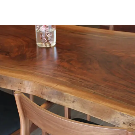
名古屋ギャラリー
お客様の声
大阪梅田ギャラリー
コーディネート集
アウトレット神戸店
大川ギャラリー【本店】
INFORMATION
天神ギャラリー
NEWS
公式オンラインストア
EVENT
BLOG
WEBカタログ
メディア美術協力実績