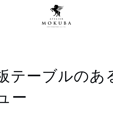
営店
全商品一覧
板テーブルのあ
青山プレミアムギャラリー
新入荷情報
新宿ギャラリー
レジンギャラリー
ュー
納品事例
吉祥寺ギャラリー
【アウトレット取扱店】
納品事例（住宅・インテ
横浜ギャラリー
納品事例（店舗・オフィ