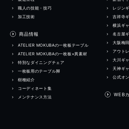
職人の技能・技巧
レジン
加工技術
吉祥寺
横浜ギ
商品情報
名古屋
大阪梅
ATELIER MOKUBAの一枚板テーブル
アウト
ATELIER MOKUBAの一枚板×異素材
大川ギ
特別なダイニングチェア
天神ギ
一枚板用のテーブル脚
公式オ
樹種紹介
コーディネート集
WEB
メンテナンス方法