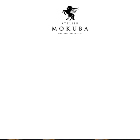
営店
全商品一覧
青山プレミアムギャラリー
新入荷情報
新宿ギャラリー
レジンギャラリー
納品事例
吉祥寺ギャラリー
【アウトレット取扱店】
納品事例（住宅・インテ
横浜ギャラリー
納品事例（店舗・オフィ