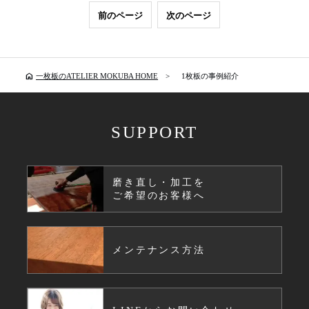
前のページ
次のページ
home
一枚板のATELIER MOKUBA HOME
1枚板の事例紹介
SUPPORT
磨き直し・加工を
ご希望のお客様へ
メンテナンス方法