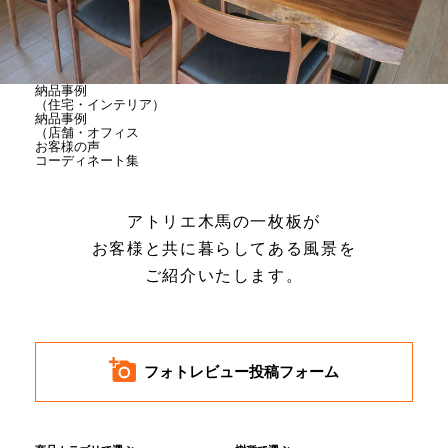
商品情報
直営店
納品事例
（住宅・インテリア）
納品事例
（店舗・オフィス
お客様の声
イベント
コーディネート集
アトリエ木馬の一枚板が
WEBカタログ
お客様と共に暮らしてある風景を
ご紹介いたします。
全商品一覧
新入荷情報
フォトレビュー投稿フォーム
納品事例