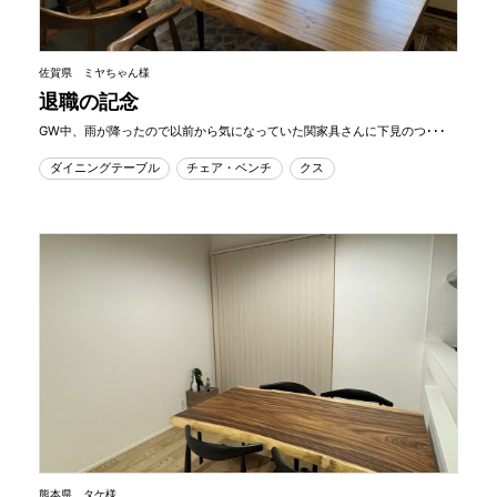
佐賀県 ミヤちゃん様
退職の記念
GW中、雨が降ったので以前から気になっていた関家具さんに下見のつ･･･
ダイニングテーブル
チェア・ベンチ
クス
熊本県 タケ様