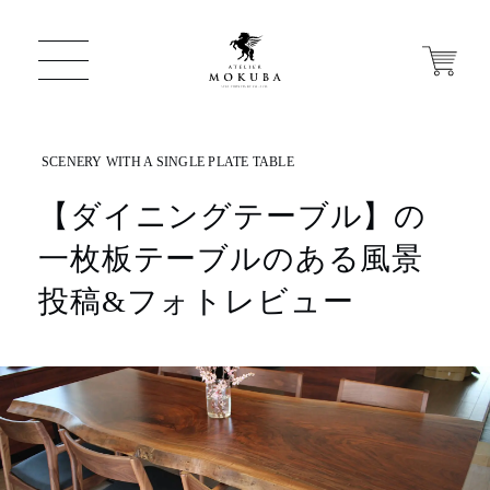
【ダイニングテーブル】の
ONLINE STORE
一枚板テーブルのある風景
店舗から探す
投稿&フォトレビュー
一枚板 ATELIER MOKUBA HOME
MOKUBA について