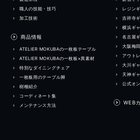
職人の技能・技巧
レジン
加工技術
吉祥寺
横浜ギ
商品情報
名古屋
大阪梅
ATELIER MOKUBAの一枚板テーブル
アウト
ATELIER MOKUBAの一枚板×異素材
大川ギ
特別なダイニングチェア
天神ギ
一枚板用のテーブル脚
公式オ
樹種紹介
コーディネート集
WEB
メンテナンス方法