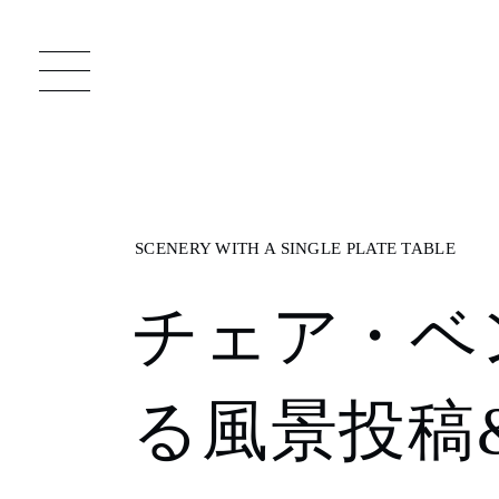
一枚板 ATELIER MOKUBA HOME
直
チェア・ベ
MOKUBA について
ブランドコンセプト
る風景投稿
製造工程
職人の技能・技巧
加工技術