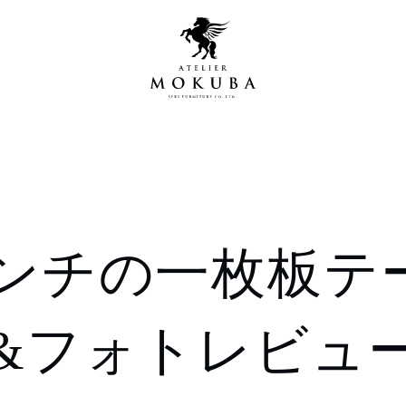
営店
全商品一覧
ンチの一枚板テ
青山プレミアムギャラリー
新入荷情報
新宿ギャラリー
レジンギャラリー
&フォトレビュ
納品事例
吉祥寺ギャラリー
【アウトレット取扱店】
納品事例（住宅・インテ
横浜ギャラリー
納品事例（店舗・オフィ