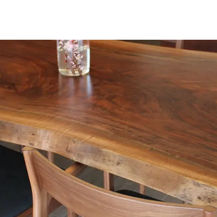
名古屋ギャラリー
お客様の声
大阪梅田ギャラリー
コーディネート集
アウトレット神戸店
大川ギャラリー【本店】
INFORMATION
天神ギャラリー
NEWS
公式オンラインストア
EVENT
BLOG
WEBカタログ
メディア美術協力実績