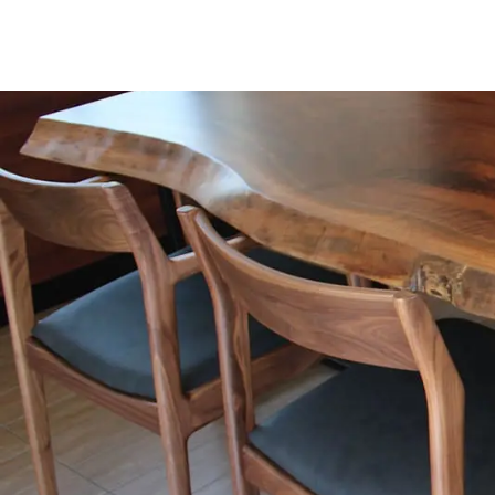
商品情報
ATELIER MOKUBAの一枚板テーブル
ATELIER MOKUBAの一枚板×異素材
特別なダイニングチェア
一枚板用のテーブル脚
樹種紹介
コーディネート集
メンテナンス方法