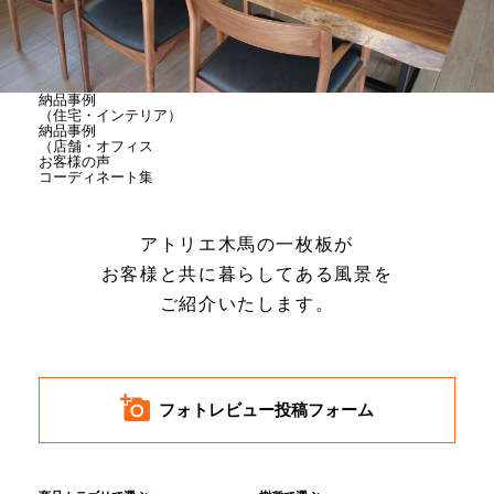
商品情報
直営店
納品事例
（住宅・インテリア）
納品事例
（店舗・オフィス
お客様の声
イベント
コーディネート集
アトリエ木馬の一枚板が
WEBカタログ
お客様と共に暮らしてある風景を
ご紹介いたします。
全商品一覧
新入荷情報
フォトレビュー投稿フォーム
納品事例