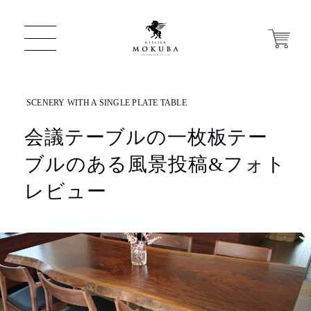
会議テーブルの一枚板テー
ONLINE STORE
ブルのある風景投稿&フォト
店舗から探す
レビュー
一枚板 ATELIER MOKUBA HOME
MOKUBA について