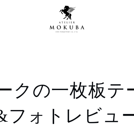
営店
全商品一覧
ークの一枚板テ
青山プレミアムギャラリー
新入荷情報
新宿ギャラリー
レジンギャラリー
&フォトレビュ
納品事例
吉祥寺ギャラリー
【アウトレット取扱店】
納品事例（住宅・インテ
横浜ギャラリー
納品事例（店舗・オフィ