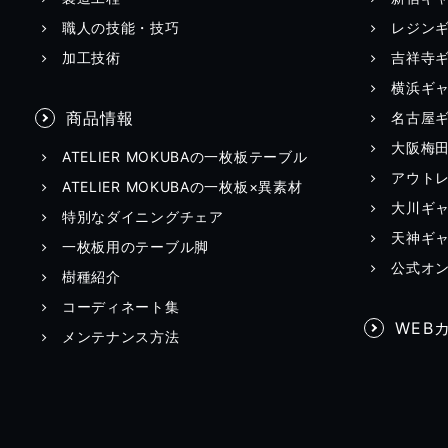
職人の技能・技巧
レジン
加工技術
吉祥寺
横浜ギ
商品情報
名古屋
大阪梅
ATELIER MOKUBAの一枚板テーブル
アウト
ATELIER MOKUBAの一枚板×異素材
大川ギ
特別なダイニングチェア
天神ギ
一枚板用のテーブル脚
公式オ
樹種紹介
コーディネート集
WEB
メンテナンス方法