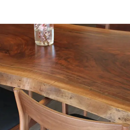
名古屋ギャラリー
お客様の声
大阪梅田ギャラリー
コーディネート集
アウトレット神戸店
大川ギャラリー【本店】
INFORMATION
天神ギャラリー
NEWS
公式オンラインストア
EVENT
BLOG
WEBカタログ
メディア美術協力実績