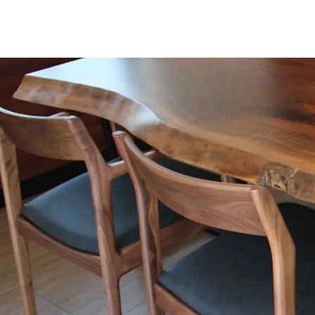
商品情報
ATELIER MOKUBAの一枚板テーブル
ATELIER MOKUBAの一枚板×異素材
特別なダイニングチェア
一枚板用のテーブル脚
樹種紹介
コーディネート集
メンテナンス方法