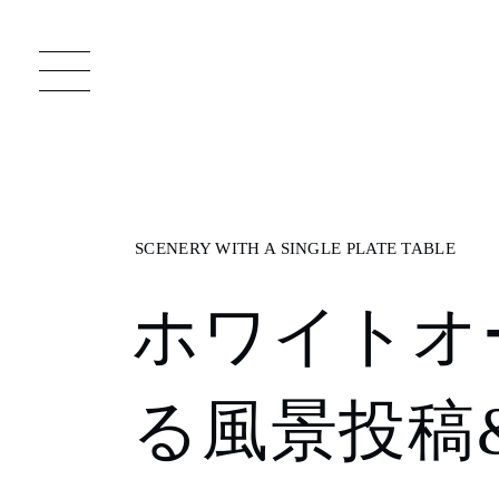
一枚板 ATELIER MOKUBA HOME
直
ホワイトオ
MOKUBA について
ブランドコンセプト
る風景投稿
製造工程
職人の技能・技巧
加工技術