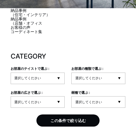
商品情報
納品事例
（住宅・インテリア）
納品事例
（店舗・オフィス
直営店
お客様の声
コーディネート集
イベント
CATEGORY
WEBカタログ
お部屋のテイストで選ぶ :
お部屋の種類で選ぶ :
全商品一覧
お部屋の広さで選ぶ :
樹種で選ぶ :
新入荷情報
この条件で絞り込む
納品事例