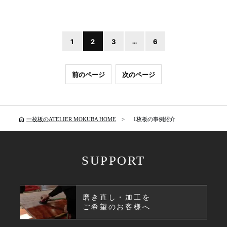
1
2
3
...
6
前のページ
次のページ
home
一枚板のATELIER MOKUBA HOME
1枚板の事例紹介
SUPPORT
磨き直し・加工を
ご希望のお客様へ