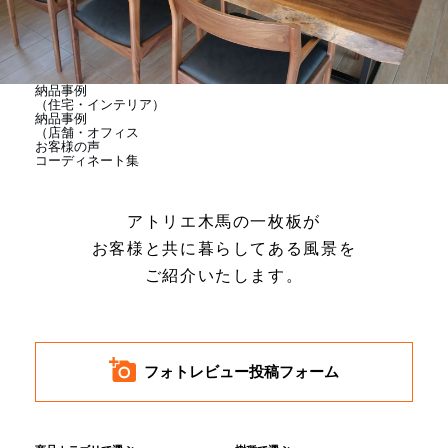
商品情報
直営店
納品事例
（住宅・インテリア）
納品事例
（店舗・オフィス
お客様の声
イベント
コーディネート集
アトリエ木馬の一枚板が
WEBカタログ
お客様と共に暮らしてある風景を
ご紹介いたします。
全商品一覧
新入荷情報
フォトレビュー投稿フォーム
納品事例