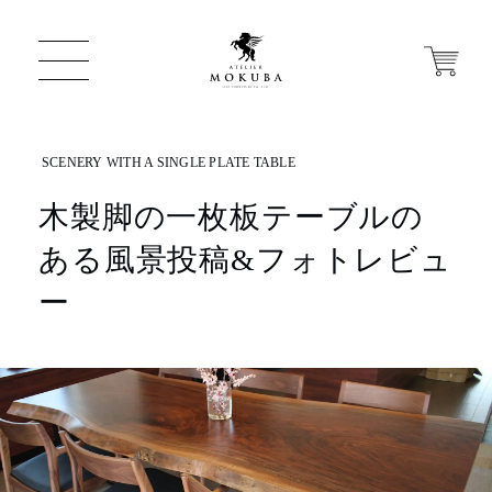
木製脚の一枚板テーブルの
ONLINE STORE
ある風景投稿&フォトレビュ
店舗から探す
ー
一枚板 ATELIER MOKUBA HOME
MOKUBA について