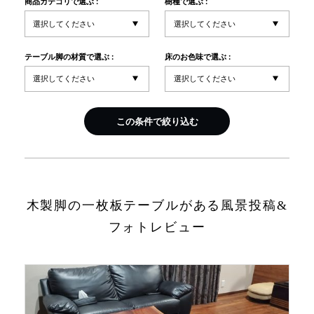
商品カテゴリで選ぶ :
樹種で選ぶ :
INFORMATION
テーブル脚の材質で選ぶ :
床のお色味で選ぶ :
MOKUBA CHANNEL
この条件で絞り込む
よくあるご質問
お問い合わせ
木製脚の一枚板テーブルがある風景投稿&
フォトレビュー