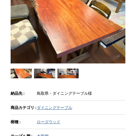
商品情報
直営店
イベント
WEBカタログ
全商品一覧
納品先 :
鳥取県・ダイニングテーブル様
商品カテゴリ :
ダイニングテーブル
新入荷情報
樹種 :
ローズウッド
納品事例
テーブル脚 :
木製脚