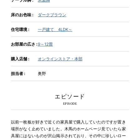
床のお色味 :
ダークブラウン
INFORMATION
住宅環境 :
一戸建て 4LDK～
MOKUBA CHANNEL
お部屋の広さ :
9～12畳
購入店舗 :
オンラインストア・本部
よくあるご質問
担当者 :
奥野
お問い合わせ
エピソード
以前一枚板が好きで近くの家具屋で購入していたのですが置き
場所がなく止めていました。木馬のホームページ見ていたら家
具屋にはないものが沢山掲示されており、その中に珍しいロー