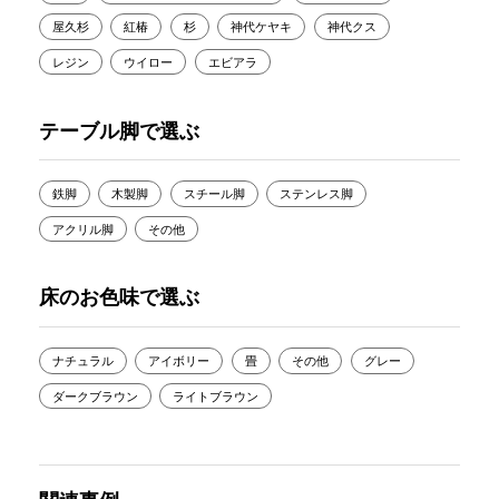
屋久杉
紅椿
杉
神代ケヤキ
神代クス
レジン
ウイロー
エビアラ
テーブル脚で選ぶ
鉄脚
木製脚
スチール脚
ステンレス脚
アクリル脚
その他
床のお色味で選ぶ
ナチュラル
アイボリー
畳
その他
グレー
ダークブラウン
ライトブラウン