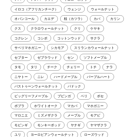
イロコ（アフリカンチーク）
ウェンジ
ウォールナット
オバンコール
カエデ
桂（カツラ）
カバ
カリン
クス
クラロウォールナット
クリ
ケヤキ
コクレン
コシポ
コットンウッド
サクラ
サペリマホガニー
シカモア
スリランカウォールナット
セプター
ゼブラウッド
セン
ソフトメープル
タモ
タリ
チーク
チェリー
トチ
ナラ
ニヤトー
ニレ
ハードメープル
パープルハート
バストゥーンウォールナット
パドック
ビッグリーフメープル
ブビンガ
ベリ
ボセ
ポプラ
ホワイトオーク
マカバ
マホガニー
マロニエ
ミズメザクラ
メープル
モアビ
モビンギ
モンキーポッド
ヤナギ
ヤマザクラ
ユリ
ヨーロピアンウォールナット
ローズウッド