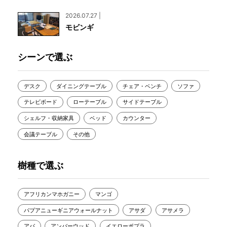
2026.07.27 |
モビンギ
シーンで選ぶ
デスク
ダイニングテーブル
チェア・ベンチ
ソファ
テレビボード
ローテーブル
サイドテーブル
シェルフ・収納家具
ベッド
カウンター
会議テーブル
その他
樹種で選ぶ
アフリカンマホガニー
マンゴ
パプアニューギニアウォールナット
アサダ
アサメラ
アパ
アンバーウッド
イエローポプラ