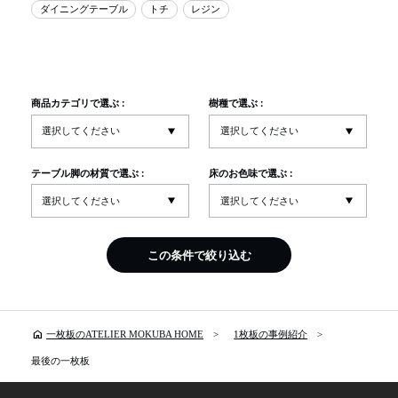
ダイニングテーブル
トチ
レジン
商品カテゴリで選ぶ :
樹種で選ぶ :
テーブル脚の材質で選ぶ :
床のお色味で選ぶ :
この条件で絞り込む
home
一枚板のATELIER MOKUBA HOME
1枚板の事例紹介
最後の一枚板