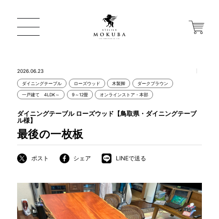
2026.06.23
ダイニングテーブル
ローズウッド
木製脚
ダークブラウン
ONLINE STORE
一戸建て 4LDK～
9～12畳
オンラインストア・本部
ダイニングテーブル ローズウッド【鳥取県・ダイニングテーブ
ル様】
店舗から探す
最後の一枚板
ポスト
シェア
LINEで送る
一枚板 ATELIER MOKUBA HOME
MOKUBA について