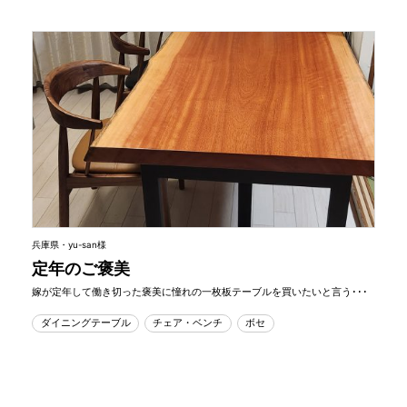
兵庫県・yu-san様
定年のご褒美
嫁が定年して働き切った褒美に憧れの一枚板テーブルを買いたいと言う･･･
ダイニングテーブル
チェア・ベンチ
ボセ