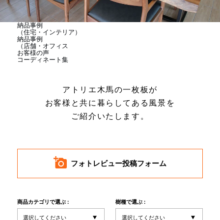
商品情報
納品事例
（住宅・インテリア）
納品事例
直営店
（店舗・オフィス
お客様の声
コーディネート集
イベント
アトリエ木馬の一枚板が
お客様と共に暮らしてある風景を
WEBカタログ
ご紹介いたします。
全商品一覧
フォトレビュー投稿フォーム
新入荷情報
商品カテゴリで選ぶ :
樹種で選ぶ :
納品事例