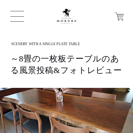
～8畳の一枚板テーブルのあ
ONLINE STORE
る風景投稿&フォトレビュー
店舗から探す
一枚板 ATELIER MOKUBA HOME
MOKUBA について