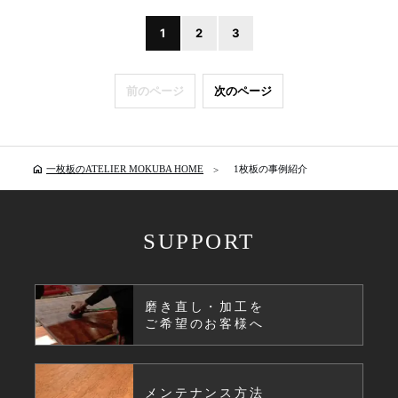
1
2
3
前のページ
次のページ
home
一枚板のATELIER MOKUBA HOME
1枚板の事例紹介
SUPPORT
磨き直し・加工を
ご希望のお客様へ
メンテナンス方法