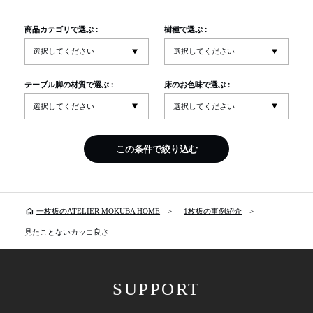
商品カテゴリで選ぶ :
樹種で選ぶ :
テーブル脚の材質で選ぶ :
床のお色味で選ぶ :
この条件で絞り込む
home
一枚板のATELIER MOKUBA HOME
1枚板の事例紹介
見たことないカッコ良さ
SUPPORT