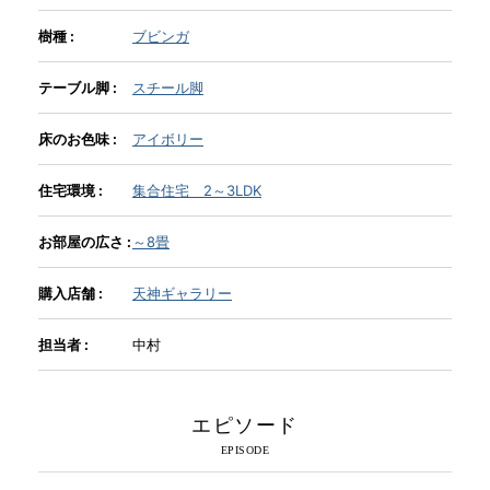
樹種 :
ブビンガ
INFORMATION
テーブル脚 :
スチール脚
MOKUBA CHANNEL
床のお色味 :
アイボリー
住宅環境 :
集合住宅 2～3LDK
よくあるご質問
お部屋の広さ :
～8畳
お問い合わせ
購入店舗 :
天神ギャラリー
担当者 :
中村
エピソード