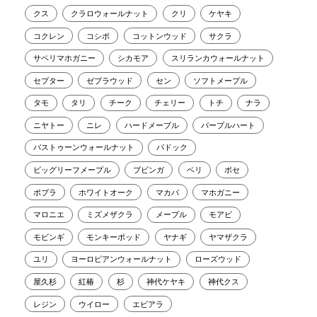
クス
クラロウォールナット
クリ
ケヤキ
コクレン
コシポ
コットンウッド
サクラ
サペリマホガニー
シカモア
スリランカウォールナット
セプター
ゼブラウッド
セン
ソフトメープル
タモ
タリ
チーク
チェリー
トチ
ナラ
ニヤトー
ニレ
ハードメープル
パープルハート
バストゥーンウォールナット
パドック
ビッグリーフメープル
ブビンガ
ベリ
ボセ
ポプラ
ホワイトオーク
マカバ
マホガニー
マロニエ
ミズメザクラ
メープル
モアビ
モビンギ
モンキーポッド
ヤナギ
ヤマザクラ
ユリ
ヨーロピアンウォールナット
ローズウッド
屋久杉
紅椿
杉
神代ケヤキ
神代クス
レジン
ウイロー
エビアラ