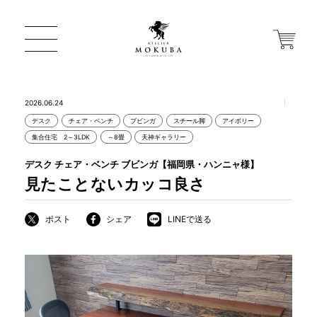
2026.06.24
デスク
チェア・ベンチ
ブビンガ
スチール脚
アイボリー
ONLINE STORE
集合住宅 2～3LDK
～8畳
天神ギャラリー
デスク チェア・ベンチ ブビンガ【福岡県・ハンニャ様】
店舗から探す
見たことないカッコ良さ
ポスト
シェア
LINEで送る
一枚板 ATELIER MOKUBA HOME
MOKUBA について