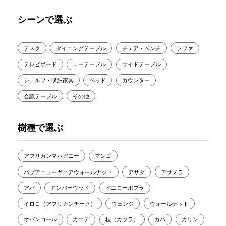
シーンで選ぶ
デスク
ダイニングテーブル
チェア・ベンチ
ソファ
テレビボード
ローテーブル
サイドテーブル
シェルフ・収納家具
ベッド
カウンター
会議テーブル
その他
樹種で選ぶ
アフリカンマホガニー
マンゴ
パプアニューギニアウォールナット
アサダ
アサメラ
アパ
アンバーウッド
イエローポプラ
イロコ（アフリカンチーク）
ウェンジ
ウォールナット
オバンコール
カエデ
桂（カツラ）
カバ
カリン