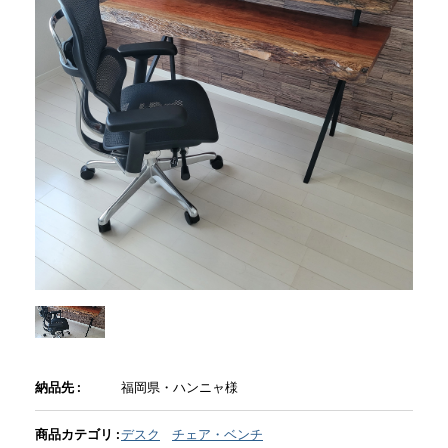
商品情報
直営店
イベント
WEBカタログ
全商品一覧
新入荷情報
納品先 :
福岡県・ハンニャ様
納品事例
商品カテゴリ :
デスク
チェア・ベンチ