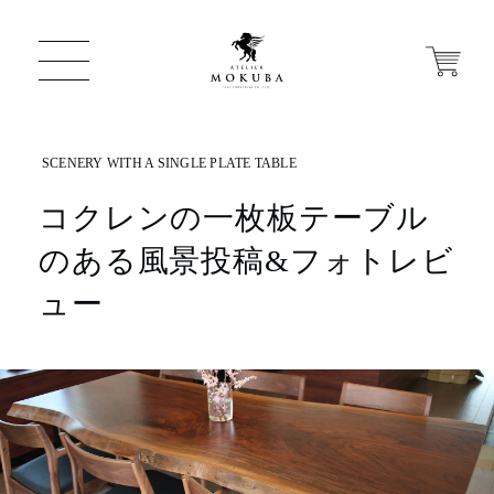
コクレンの一枚板テーブル
ONLINE STORE
のある風景投稿&フォトレビ
店舗から探す
ュー
一枚板 ATELIER MOKUBA HOME
MOKUBA について