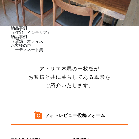
商品情報
直営店
納品事例
（住宅・インテリア）
納品事例
（店舗・オフィス
お客様の声
イベント
コーディネート集
アトリエ木馬の一枚板が
WEBカタログ
お客様と共に暮らしてある風景を
ご紹介いたします。
全商品一覧
新入荷情報
フォトレビュー投稿フォーム
納品事例