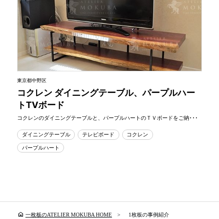
東京都中野区
コクレン ダイニングテーブル、パープルハー
トTVボード
コクレンのダイニングテーブルと、パープルハートのＴＶボードをご納･･･
ダイニングテーブル
テレビボード
コクレン
パープルハート
home
一枚板のATELIER MOKUBA HOME
1枚板の事例紹介