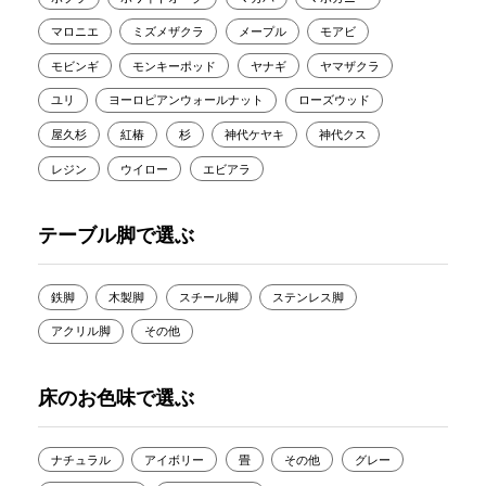
マロニエ
ミズメザクラ
メープル
モアビ
モビンギ
モンキーポッド
ヤナギ
ヤマザクラ
ユリ
ヨーロピアンウォールナット
ローズウッド
屋久杉
紅椿
杉
神代ケヤキ
神代クス
レジン
ウイロー
エビアラ
テーブル脚で選ぶ
鉄脚
木製脚
スチール脚
ステンレス脚
アクリル脚
その他
床のお色味で選ぶ
ナチュラル
アイボリー
畳
その他
グレー