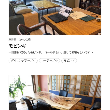
東京都 たかひこ様
モビンギ
一目惚れで買ったモビンギ。 ゴールドもいい感じで素晴らしいです･･･
ダイニングテーブル
ローテーブル
モビンギ