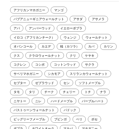
アフリカンマホガニー
マンゴ
パプアニューギニアウォールナット
アサダ
アサメラ
アパ
アンバーウッド
イエローポプラ
イロコ（アフリカンチーク）
ウェンジ
ウォールナット
オバンコール
カエデ
桂（カツラ）
カバ
カリン
クス
クラロウォールナット
クリ
ケヤキ
コクレン
コシポ
コットンウッド
サクラ
サペリマホガニー
シカモア
スリランカウォールナット
セプター
ゼブラウッド
セン
ソフトメープル
タモ
タリ
チーク
チェリー
トチ
ナラ
ニヤトー
ニレ
ハードメープル
パープルハート
バストゥーンウォールナット
パドック
ビッグリーフメープル
ブビンガ
ベリ
ボセ
ポプラ
ホワイトオーク
マカバ
マホガニー