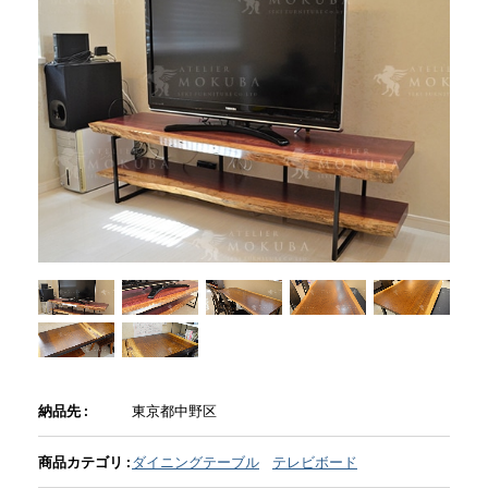
商品情報
直営店
イベント
WEBカタログ
全商品一覧
新入荷情報
納品先 :
東京都中野区
商品カテゴリ :
ダイニングテーブル
テレビボード
納品事例