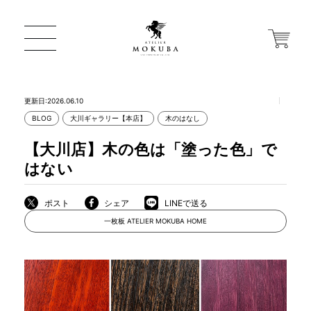
更新日:2026.06.10
BLOG
大川ギャラリー【本店】
木のはなし
ONLINE STORE
【大川店】木の色は「塗った色」で
はない
店舗から探す
ポスト
シェア
LINEで送る
一枚板 ATELIER MOKUBA HOME
一枚板 ATELIER MOKUBA HOME
MOKUBA について