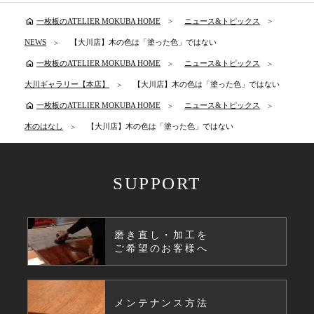
home
一枚板のATELIER MOKUBA HOME
ニュース&トピックス
NEWS
【大川店】木の色は「塗った色」ではない
home
一枚板のATELIER MOKUBA HOME
ニュース&トピックス
大川ギャラリー【本店】
【大川店】木の色は「塗った色」ではない
home
一枚板のATELIER MOKUBA HOME
ニュース&トピックス
木のはなし
【大川店】木の色は「塗った色」ではない
SUPPORT
磨き直し・加工を
ご希望のお客様へ
メンテナンス方法