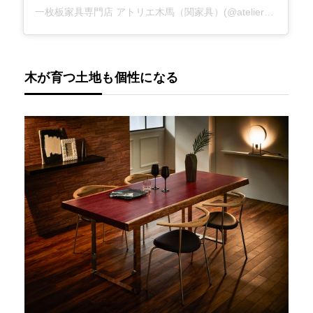
一枚板家具専門店 アトリエ木馬（関家具）(@atelier_mokuba_sekikagu)がシェアした投稿
木が育つ土地も個性になる