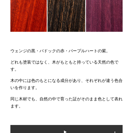
商品情報
直営店
イベント
ウェンジの黒・パドックの赤・パープルハートの紫。
どれも塗装ではなく、木がもともと持っている天然の色で
WEBカタログ
す。
木の中には色のもとになる成分があり、それぞれが違う色合
全商品一覧
いを作ります。
同じ木材でも、自然の中で育った証がそのまま色として表れ
ます。
新入荷情報
納品事例