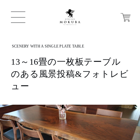
13～16畳の一枚板テーブル
ONLINE STORE
のある風景投稿&フォトレビ
店舗から探す
ュー
一枚板 ATELIER MOKUBA HOME
MOKUBA について