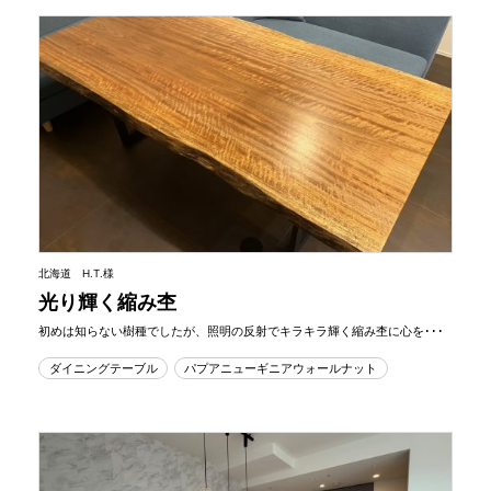
北海道 H.T.様
光り輝く縮み杢
初めは知らない樹種でしたが、照明の反射でキラキラ輝く縮み杢に心を･･･
ダイニングテーブル
パプアニューギニアウォールナット