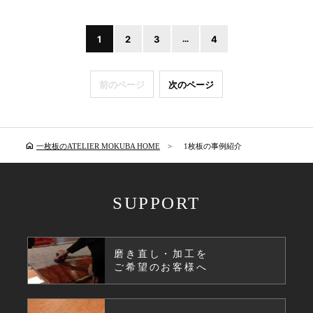
1
2
3
...
4
前のページ
次のページ
home
一枚板のATELIER MOKUBA HOME
1枚板の事例紹介
SUPPORT
磨き直し・加工を
ご希望のお客様へ