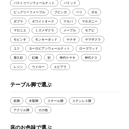
バストゥーンウォールナット
パドック
ビッグリーフメープル
ブビンガ
ベリ
ボセ
ポプラ
ホワイトオーク
マカバ
マホガニー
マロニエ
ミズメザクラ
メープル
モアビ
モビンギ
モンキーポッド
ヤナギ
ヤマザクラ
ユリ
ヨーロピアンウォールナット
ローズウッド
屋久杉
紅椿
杉
神代ケヤキ
神代クス
レジン
ウイロー
エビアラ
テーブル脚で選ぶ
鉄脚
木製脚
スチール脚
ステンレス脚
アクリル脚
その他
床のお色味で選ぶ