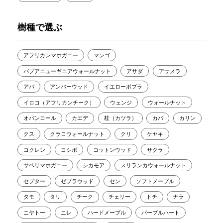
樹種で選ぶ
アフリカンマホガニー
マンゴ
パプアニューギニアウォールナット
アサダ
アサメラ
アパ
アンバーウッド
イエローポプラ
イロコ（アフリカンチーク）
ウェンジ
ウォールナット
オバンコール
カエデ
桂（カツラ）
カバ
カリン
クス
クラロウォールナット
クリ
ケヤキ
コクレン
コシポ
コットンウッド
サクラ
サペリマホガニー
シカモア
スリランカウォールナット
セプター
ゼブラウッド
セン
ソフトメープル
タモ
タリ
チーク
チェリー
トチ
ナラ
ニヤトー
ニレ
ハードメープル
パープルハート