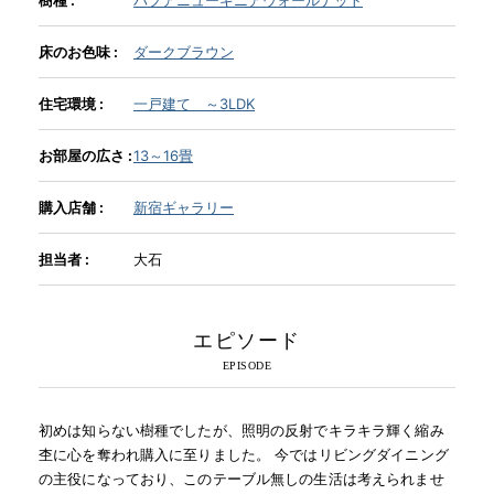
床のお色味 :
ダークブラウン
INFORMATION
住宅環境 :
一戸建て ～3LDK
MOKUBA CHANNEL
お部屋の広さ :
13～16畳
購入店舗 :
新宿ギャラリー
よくあるご質問
担当者 :
大石
お問い合わせ
エピソード
初めは知らない樹種でしたが、照明の反射でキラキラ輝く縮み
杢に心を奪われ購入に至りました。 今ではリビングダイニング
の主役になっており、このテーブル無しの生活は考えられませ