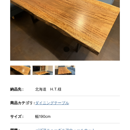
商品情報
直営店
イベント
WEBカタログ
全商品一覧
納品先 :
北海道 H.T.様
商品カテゴリ :
ダイニングテーブル
新入荷情報
サイズ :
幅190cm
納品事例
樹種 :
パプアニューギニアウォールナット