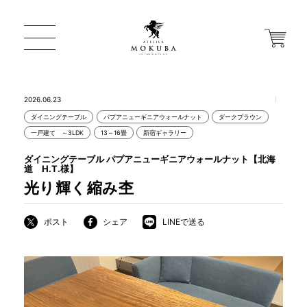
2026.06.23
ダイニングテーブル
パプアニューギニアウォールナット
ダークブラウン
ONLINE STORE
一戸建て ～3LDK
13～16畳
新宿ギャラリー
ダイニングテーブル パプアニューギニアウォールナット【北海
道 H.T.様】
店舗から探す
光り輝く縮み杢
ポスト
シェア
LINEで送る
一枚板 ATELIER MOKUBA HOME
MOKUBA について