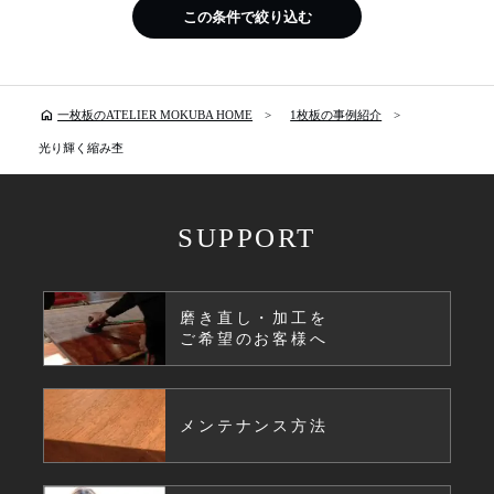
この条件で絞り込む
home
一枚板のATELIER MOKUBA HOME
1枚板の事例紹介
光り輝く縮み杢
SUPPORT
磨き直し・加工を
ご希望のお客様へ
メンテナンス方法