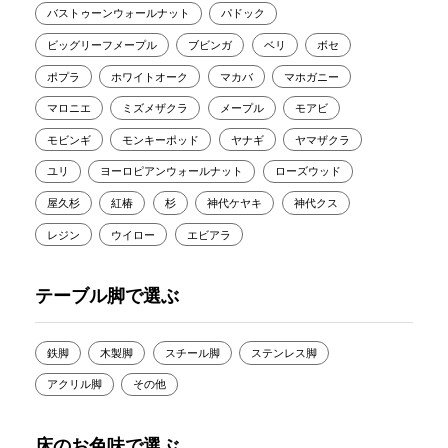
バストゥーンウォールナット
パドック
ビッグリーフメープル
ブビンガ
ベリ
ボセ
ポプラ
ホワイトオーク
マカバ
マホガニー
マロニエ
ミズメザクラ
メープル
モアビ
モビンギ
モンキーポッド
ヤナギ
ヤマザクラ
ユリ
ヨーロピアンウォールナット
ローズウッド
屋久杉
紅椿
杉
神代ケヤキ
神代クス
レジン
ウイロー
エビアラ
テーブル脚で選ぶ
鉄脚
木製脚
スチール脚
ステンレス脚
アクリル脚
その他
床のお色味で選ぶ