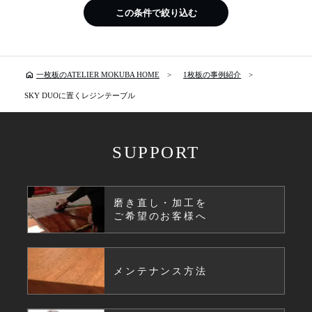
この条件で絞り込む
home
一枚板のATELIER MOKUBA HOME
1枚板の事例紹介
SKY DUOに置くレジンテーブル
SUPPORT
磨き直し・加工を
ご希望のお客様へ
メンテナンス方法