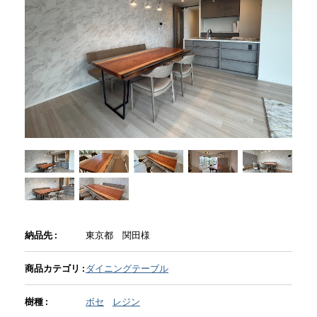
商品情報
直営店
イベント
WEBカタログ
全商品一覧
納品先 :
東京都 関田様
新入荷情報
商品カテゴリ :
ダイニングテーブル
樹種 :
ボセ
レジン
納品事例