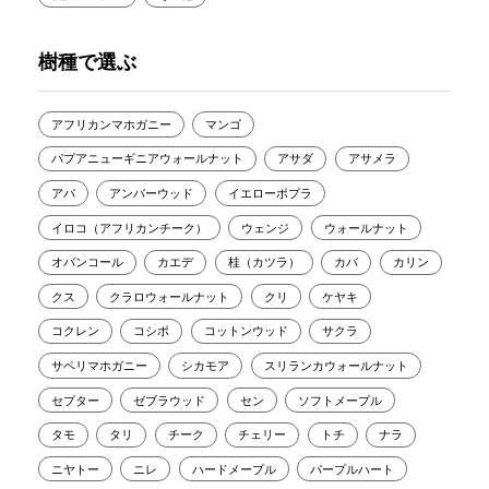
樹種で選ぶ
アフリカンマホガニー
マンゴ
パプアニューギニアウォールナット
アサダ
アサメラ
アパ
アンバーウッド
イエローポプラ
イロコ（アフリカンチーク）
ウェンジ
ウォールナット
オバンコール
カエデ
桂（カツラ）
カバ
カリン
クス
クラロウォールナット
クリ
ケヤキ
コクレン
コシポ
コットンウッド
サクラ
サペリマホガニー
シカモア
スリランカウォールナット
セプター
ゼブラウッド
セン
ソフトメープル
タモ
タリ
チーク
チェリー
トチ
ナラ
ニヤトー
ニレ
ハードメープル
パープルハート