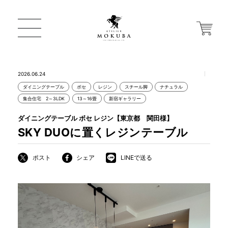
2026.06.24
ダイニングテーブル
ボセ
レジン
スチール脚
ナチュラル
ONLINE STORE
集合住宅 2～3LDK
13～16畳
新宿ギャラリー
ダイニングテーブル ボセ レジン【東京都 関田様】
店舗から探す
SKY DUOに置くレジンテーブル
ポスト
シェア
LINEで送る
一枚板 ATELIER MOKUBA HOME
MOKUBA について