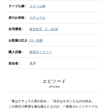
テーブル脚 :
スチール脚
INFORMATION
床のお色味 :
ナチュラル
住宅環境 :
集合住宅 2～3LDK
MOKUBA CHANNEL
お部屋の広さ :
13～16畳
よくあるご質問
購入店舗 :
新宿ギャラリー
担当者 :
北川
お問い合わせ
エピソード
「妻はナチュラル系が好み」「自分はモダンなものが好み」、
この両方の希望を兼ね備えたものが、一枚板のレジンテーブル