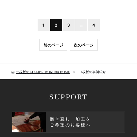
1
2
3
...
4
前のページ
次のページ
home
一枚板のATELIER MOKUBA HOME
1枚板の事例紹介
SUPPORT
磨き直し・加工を
ご希望のお客様へ