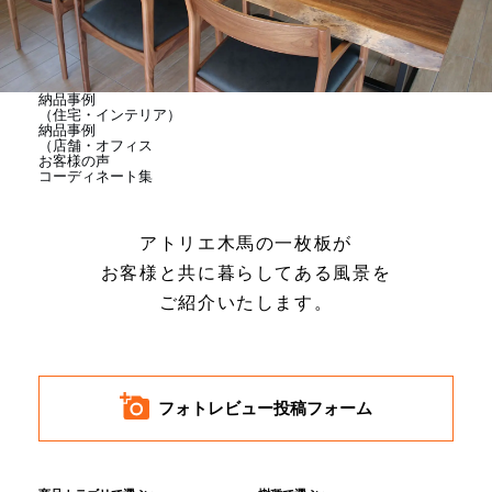
商品情報
直営店
納品事例
（住宅・インテリア）
納品事例
（店舗・オフィス
お客様の声
イベント
コーディネート集
アトリエ木馬の一枚板が
WEBカタログ
お客様と共に暮らしてある風景を
ご紹介いたします。
全商品一覧
新入荷情報
フォトレビュー投稿フォーム
納品事例