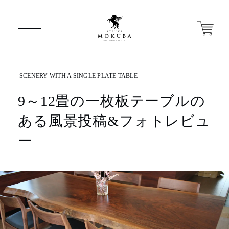
9～12畳の一枚板テーブルの
ONLINE STORE
ある風景投稿&フォトレビュ
店舗から探す
ー
一枚板 ATELIER MOKUBA HOME
MOKUBA について