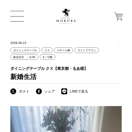
2026.06.23
ダイニングテーブル
クス
スチール脚
ライトブラウン
ONLINE STORE
集合住宅 ～1LDK
9～12畳
ダイニングテーブル クス【東京都・るあ様】
店舗から探す
新婚生活
ポスト
シェア
LINEで送る
一枚板 ATELIER MOKUBA HOME
MOKUBA について