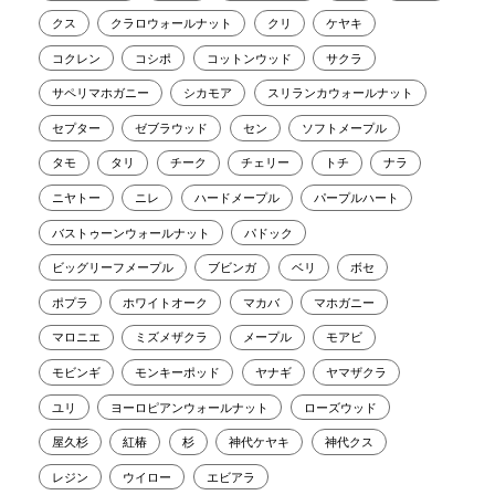
クス
クラロウォールナット
クリ
ケヤキ
コクレン
コシポ
コットンウッド
サクラ
サペリマホガニー
シカモア
スリランカウォールナット
セプター
ゼブラウッド
セン
ソフトメープル
タモ
タリ
チーク
チェリー
トチ
ナラ
ニヤトー
ニレ
ハードメープル
パープルハート
バストゥーンウォールナット
パドック
ビッグリーフメープル
ブビンガ
ベリ
ボセ
ポプラ
ホワイトオーク
マカバ
マホガニー
マロニエ
ミズメザクラ
メープル
モアビ
モビンギ
モンキーポッド
ヤナギ
ヤマザクラ
ユリ
ヨーロピアンウォールナット
ローズウッド
屋久杉
紅椿
杉
神代ケヤキ
神代クス
レジン
ウイロー
エビアラ