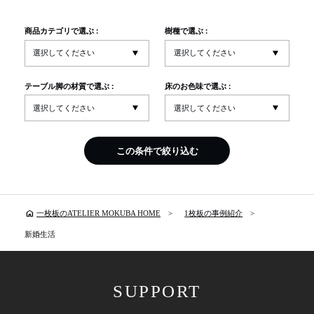
商品カテゴリで選ぶ :
樹種で選ぶ :
テーブル脚の材質で選ぶ :
床のお色味で選ぶ :
この条件で絞り込む
home
一枚板のATELIER MOKUBA HOME
1枚板の事例紹介
新婚生活
SUPPORT