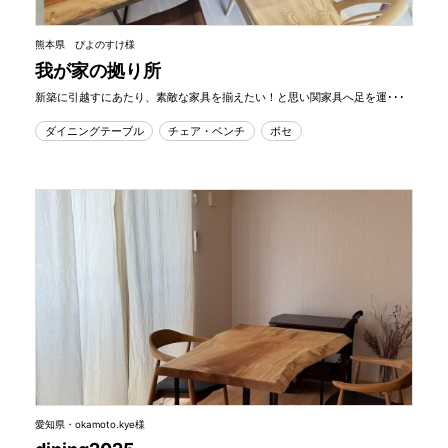
熊本県 ぴよのすけ様
我が家の拠り所
新築に引越すにあたり、素敵な家具を揃えたい！と思い関家具へ足を運･･･
ダイニングテーブル
チェア・ベンチ
ボセ
愛知県・okamoto.kye様