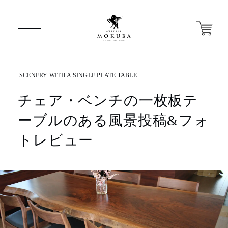
チェア・ベンチの一枚板テ
ONLINE STORE
ーブルのある風景投稿&フォ
店舗から探す
トレビュー
一枚板 ATELIER MOKUBA HOME
MOKUBA について