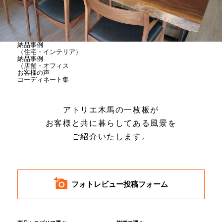
商品情報
直営店
納品事例
（住宅・インテリア）
納品事例
（店舗・オフィス
お客様の声
イベント
コーディネート集
アトリエ木馬の一枚板が
WEBカタログ
お客様と共に暮らしてある風景を
ご紹介いたします。
全商品一覧
新入荷情報
フォトレビュー投稿フォーム
納品事例