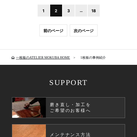
1
2
3
...
18
前のページ
次のページ
home
一枚板のATELIER MOKUBA HOME
1枚板の事例紹介
SUPPORT
磨き直し・加工を
ご希望のお客様へ
メンテナンス方法