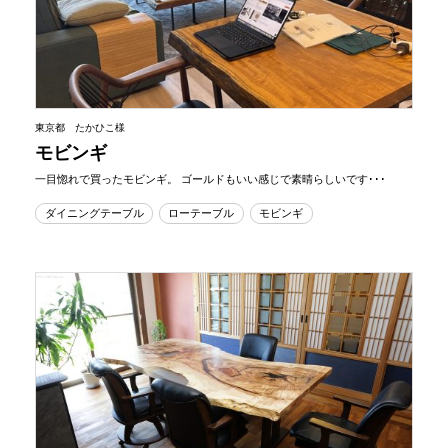
東京都 たかひこ様
モビンギ
一目惚れで買ったモビンギ。 ゴールドもいい感じで素晴らしいです･･･
ダイニングテーブル
ローテーブル
モビンギ