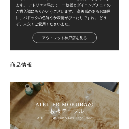
ます。 アトリエ木馬にて、一枚板とダイニングチェアの
ご購入誠にありがとうございます。 高級感のあるお部屋
に、パドックの色鮮やか表情がぴったりですね。 どう
ぞ、末永くご愛用くださいませ。
アウトレット神戸店を見る
商品情報
ATELIER MOKUBAの
一枚板テーブル