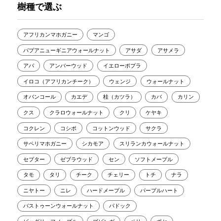
樹種で選ぶ
アフリカンマホガニー
マンゴ
パプアニューギニアウォールナット
アサダ
アサメラ
アパ
アンバーウッド
イエローポプラ
イロコ（アフリカンチーク）
ウェンジ
ウォールナット
オバンコール
カエデ
桂（カツラ）
カバ
カリン
クス
クラロウォールナット
クリ
ケヤキ
コクレン
コシポ
コットンウッド
サクラ
サペリマホガニー
シカモア
スリランカウォールナット
セプター
ゼブラウッド
セン
ソフトメープル
タモ
タリ
チーク
チェリー
トチ
ナラ
ニヤトー
ニレ
ハードメープル
パープルハート
バストゥーンウォールナット
パドック