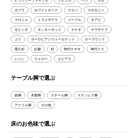
ビッグリーフメープル
ブビンガ
ベリ
ボセ
ポプラ
ホワイトオーク
マカバ
マホガニー
マロニエ
ミズメザクラ
メープル
モアビ
モビンギ
モンキーポッド
ヤナギ
ヤマザクラ
ユリ
ヨーロピアンウォールナット
ローズウッド
屋久杉
紅椿
杉
神代ケヤキ
神代クス
レジン
ウイロー
エビアラ
テーブル脚で選ぶ
鉄脚
木製脚
スチール脚
ステンレス脚
アクリル脚
その他
床のお色味で選ぶ