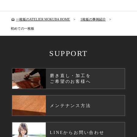
home
一枚板のATELIER MOKUBA HOME
1枚板の事例紹介
初めての一枚板
SUPPORT
磨き直し・加工を
ご希望のお客様へ
メンテナンス方法
LINEからお問い合わせ