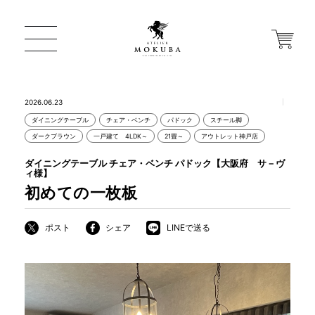
2026.06.23
ダイニングテーブル
チェア・ベンチ
パドック
スチール脚
ONLINE STORE
ダークブラウン
一戸建て 4LDK～
21畳～
アウトレット神戸店
ダイニングテーブル チェア・ベンチ パドック【大阪府 サ－ヴ
ィ様】
店舗から探す
初めての一枚板
ポスト
シェア
LINEで送る
一枚板 ATELIER MOKUBA HOME
MOKUBA について