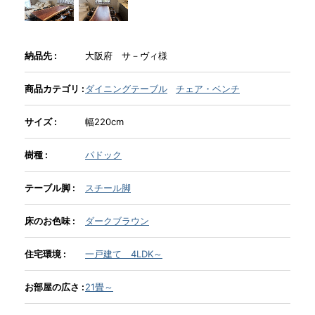
INFORMATION
納品先 :
大阪府 サ－ヴィ様
MOKUBA CHANNEL
商品カテゴリ :
ダイニングテーブル
チェア・ベンチ
サイズ :
幅220cm
よくあるご質問
樹種 :
パドック
お問い合わせ
テーブル脚 :
スチール脚
床のお色味 :
ダークブラウン
住宅環境 :
一戸建て 4LDK～
お部屋の広さ :
21畳～