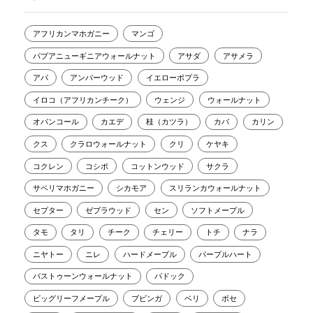
アフリカンマホガニー
マンゴ
パプアニューギニアウォールナット
アサダ
アサメラ
アパ
アンバーウッド
イエローポプラ
イロコ（アフリカンチーク）
ウェンジ
ウォールナット
オバンコール
カエデ
桂（カツラ）
カバ
カリン
クス
クラロウォールナット
クリ
ケヤキ
コクレン
コシポ
コットンウッド
サクラ
サペリマホガニー
シカモア
スリランカウォールナット
セプター
ゼブラウッド
セン
ソフトメープル
タモ
タリ
チーク
チェリー
トチ
ナラ
ニヤトー
ニレ
ハードメープル
パープルハート
バストゥーンウォールナット
パドック
ビッグリーフメープル
ブビンガ
ベリ
ボセ