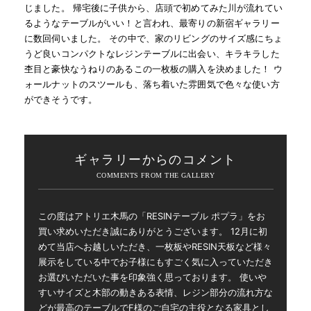
じました。 帰宅後に子供から、店頭で初めてみた川が流れてい
るようなテーブルがいい！と言われ、最寄りの新宿ギャラリー
に数回伺いました。 その中で、家のリビングのサイズ感にちょ
うど良いコンパクトなレジンテーブルに出会い、キラキラした
杢目と豪快なうねりのあるこの一枚板の購入を決めました！ ウ
ォールナットのスツールも、落ち着いた雰囲気で色々な使い方
ができそうです。
ギャラリーからのコメント
この度はアトリエ木馬の「RESINテーブル ポプラ」をお
買い求めいただき誠にありがとうございます。 12月に初
めて当店へお越しいただき、一枚板やRESIN天板など様々
展示をしている中でお子様にもすごく気に入っていただき
お選びいただいた事を印象強く思っております。 使いや
すいサイズと木部の動きある表情、レジン部分の流れ方な
どが最高のテーブルでF様のご自宅の主役となる家具とし