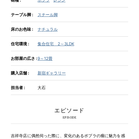
テーブル脚 :
スチール脚
INFORMATION
床のお色味 :
ナチュラル
MOKUBA CHANNEL
住宅環境 :
集合住宅 2～3LDK
お部屋の広さ :
9～12畳
よくあるご質問
購入店舗 :
新宿ギャラリー
お問い合わせ
担当者 :
大石
エピソード
吉祥寺店に偶然伺った際に、変化のあるポプラの瘤に魅力を感