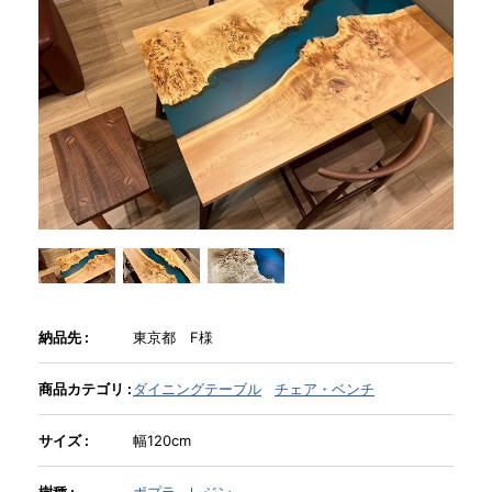
商品情報
直営店
イベント
WEBカタログ
全商品一覧
納品先 :
東京都 F様
商品カテゴリ :
ダイニングテーブル
チェア・ベンチ
新入荷情報
サイズ :
幅120cm
納品事例
樹種 :
ポプラ
レジン