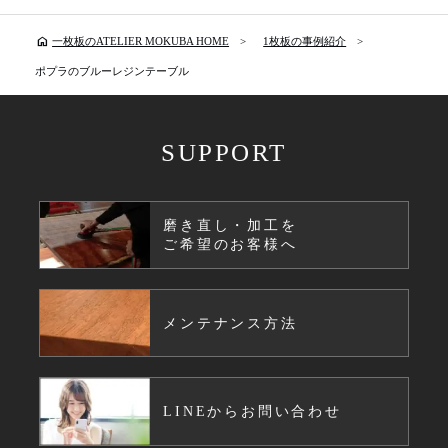
home
一枚板のATELIER MOKUBA HOME
1枚板の事例紹介
ポプラのブルーレジンテーブル
SUPPORT
磨き直し・加工を
ご希望のお客様へ
メンテナンス方法
LINEからお問い合わせ