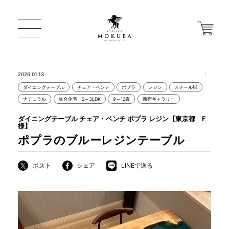
2026.01.13
ダイニングテーブル
チェア・ベンチ
ポプラ
レジン
スチール脚
ONLINE STORE
ナチュラル
集合住宅 2～3LDK
9～12畳
新宿ギャラリー
ダイニングテーブル チェア・ベンチ ポプラ レジン【東京都 F
様】
店舗から探す
ポプラのブルーレジンテーブル
ポスト
シェア
LINEで送る
一枚板 ATELIER MOKUBA HOME
MOKUBA について