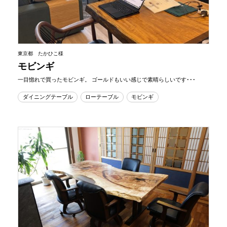
東京都 たかひこ様
モビンギ
一目惚れで買ったモビンギ。 ゴールドもいい感じで素晴らしいです･･･
ダイニングテーブル
ローテーブル
モビンギ