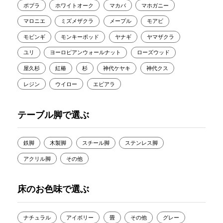
ポプラ
ホワイトオーク
マカバ
マホガニー
マロニエ
ミズメザクラ
メープル
モアビ
モビンギ
モンキーポッド
ヤナギ
ヤマザクラ
ユリ
ヨーロピアンウォールナット
ローズウッド
屋久杉
紅椿
杉
神代ケヤキ
神代クス
レジン
ウイロー
エビアラ
テーブル脚で選ぶ
鉄脚
木製脚
スチール脚
ステンレス脚
アクリル脚
その他
床のお色味で選ぶ
ナチュラル
アイボリー
畳
その他
グレー