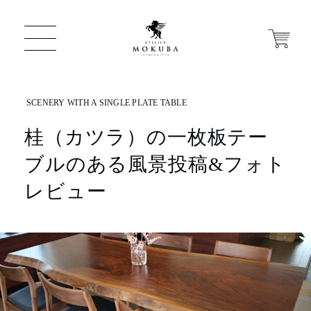
桂（カツラ）の一枚板テー
ONLINE STORE
ブルのある風景投稿&フォト
店舗から探す
レビュー
一枚板 ATELIER MOKUBA HOME
MOKUBA について