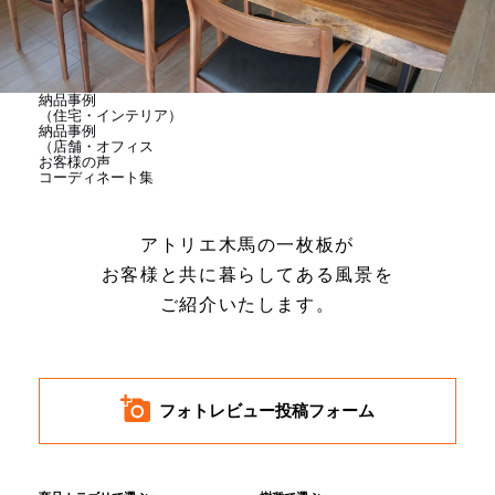
商品情報
直営店
納品事例
（住宅・インテリア）
納品事例
（店舗・オフィス
お客様の声
イベント
コーディネート集
アトリエ木馬の一枚板が
WEBカタログ
お客様と共に暮らしてある風景を
ご紹介いたします。
全商品一覧
新入荷情報
フォトレビュー投稿フォーム
納品事例