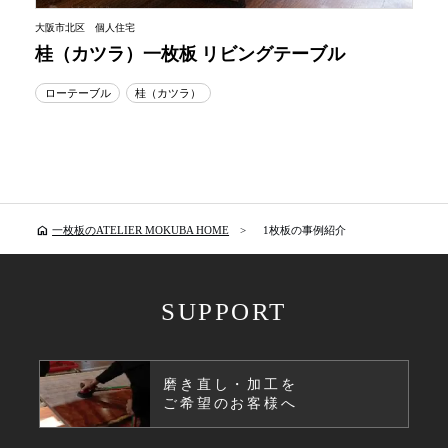
大阪市北区 個人住宅
桂（カツラ）一枚板 リビングテーブル
ローテーブル
桂（カツラ）
home
一枚板のATELIER MOKUBA HOME
1枚板の事例紹介
SUPPORT
磨き直し・加工を
ご希望のお客様へ