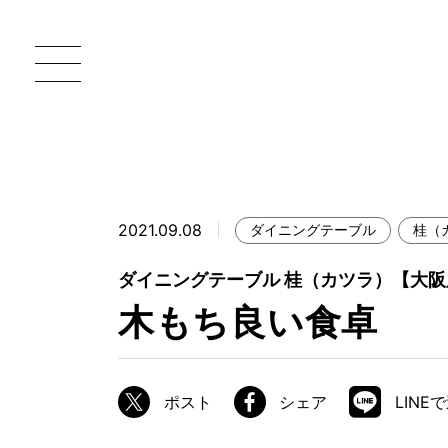
2021.09.08
ダイニングテーブル
桂（
一枚板 ATELIER MOKUBA HOME
直
ダイニングテーブル 桂（カツラ）【大
MOKUBA について
木もち良い食卓
ブランドコンセプト
製造工程
ポスト
シェア
LINE
職人の技能・技巧
加工技術