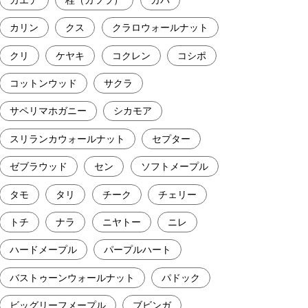
カリン
クス
クラロウォールナット
クリ
ケヤキ
コクレン
コシポ
コットンウッド
サクラ
サペリマホガニー
シカモア
スリランカウォールナット
セプター
ゼブラウッド
セン
ソフトメープル
タモ
タリ
チーク
チェリー
トチ
ナラ
ニヤトー
ニレ
ハードメープル
パープルハート
バストゥーンウォールナット
パドック
ビッグリーフメープル
ブビンガ