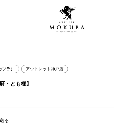
カツラ）
アウトレット神戸店
営店
全商品一覧
阪府・とも様】
青山プレミアムギャラリー
新入荷情報
新宿ギャラリー
レジンギャラリー
納品事例
吉祥寺ギャラリー
【アウトレット取扱店】
で送る
納品事例（住宅・インテ
横浜ギャラリー
納品事例（店舗・オフィ