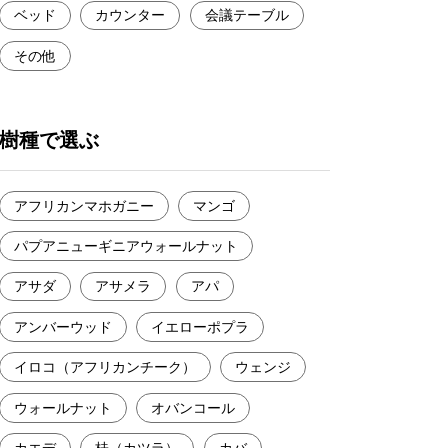
ベッド
カウンター
会議テーブル
その他
樹種で選ぶ
アフリカンマホガニー
マンゴ
パプアニューギニアウォールナット
アサダ
アサメラ
アパ
アンバーウッド
イエローポプラ
イロコ（アフリカンチーク）
ウェンジ
ウォールナット
オバンコール
カエデ
桂（カツラ）
カバ