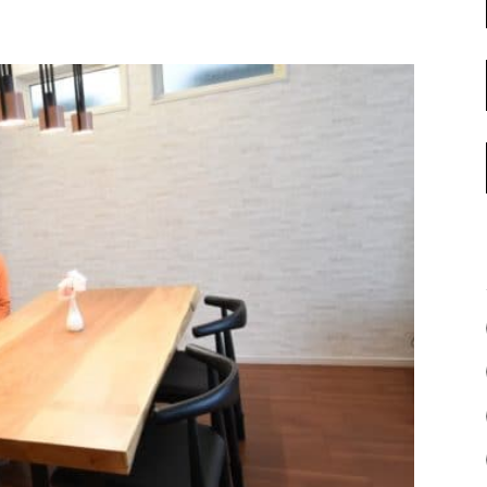
名古屋ギャラリー
お客様の声
大阪梅田ギャラリー
コーディネート集
アウトレット神戸店
大川ギャラリー【本店】
INFORMATION
天神ギャラリー
NEWS
公式オンラインストア
EVENT
BLOG
WEBカタログ
メディア美術協力実績