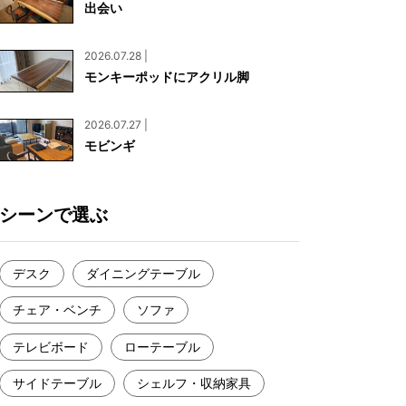
出会い
お見積もり
工務店様・設計会社様向けお問い合わせ
2026.07.28 |
一枚板買い取りに関して
モンキーポッドにアクリル脚
2026.07.27 |
モビンギ
シーンで選ぶ
デスク
ダイニングテーブル
チェア・ベンチ
ソファ
テレビボード
ローテーブル
サイドテーブル
シェルフ・収納家具