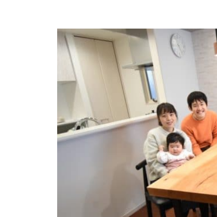
商品情報
ATELIER MOKUBAの一枚板テーブル
ATELIER MOKUBAの一枚板×異素材
特別なダイニングチェア
一枚板用のテーブル脚
樹種紹介
コーディネート集
メンテナンス方法