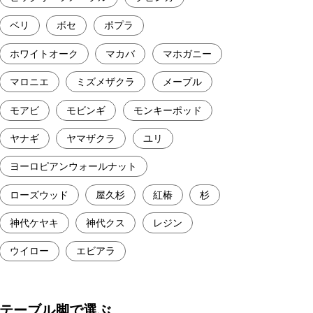
ベリ
ボセ
ポプラ
ホワイトオーク
マカバ
マホガニー
マロニエ
ミズメザクラ
メープル
モアビ
モビンギ
モンキーポッド
ヤナギ
ヤマザクラ
ユリ
ヨーロピアンウォールナット
ローズウッド
屋久杉
紅椿
杉
神代ケヤキ
神代クス
レジン
ウイロー
エビアラ
テーブル脚で選ぶ