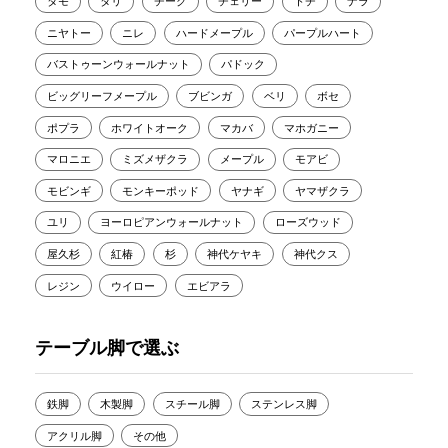
タモ
タリ
チーク
チェリー
トチ
ナラ
ニヤトー
ニレ
ハードメープル
パープルハート
バストゥーンウォールナット
パドック
ビッグリーフメープル
ブビンガ
ベリ
ボセ
ポプラ
ホワイトオーク
マカバ
マホガニー
マロニエ
ミズメザクラ
メープル
モアビ
モビンギ
モンキーポッド
ヤナギ
ヤマザクラ
ユリ
ヨーロピアンウォールナット
ローズウッド
屋久杉
紅椿
杉
神代ケヤキ
神代クス
レジン
ウイロー
エビアラ
テーブル脚で選ぶ
鉄脚
木製脚
スチール脚
ステンレス脚
アクリル脚
その他