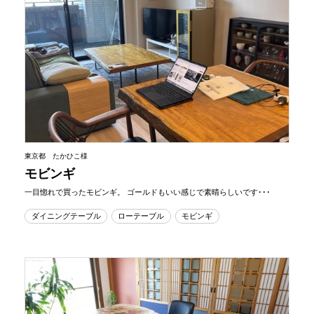
東京都 たかひこ様
モビンギ
一目惚れで買ったモビンギ。 ゴールドもいい感じで素晴らしいです･･･
ダイニングテーブル
ローテーブル
モビンギ