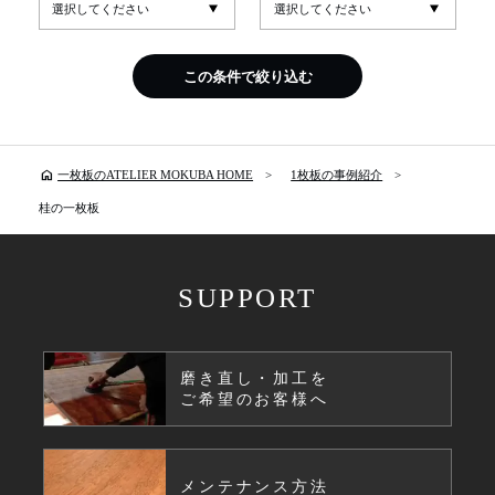
この条件で絞り込む
home
一枚板のATELIER MOKUBA HOME
1枚板の事例紹介
桂の一枚板
SUPPORT
磨き直し・加工を
ご希望のお客様へ
メンテナンス方法