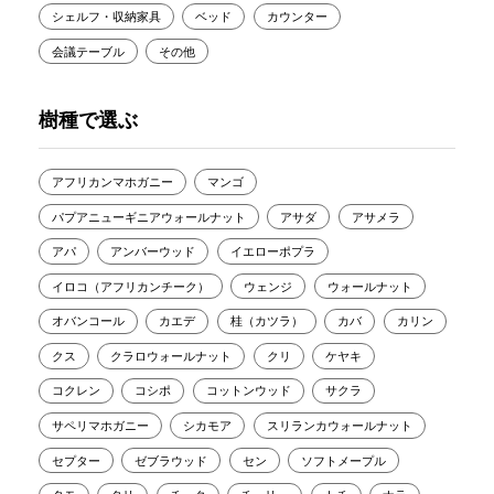
シェルフ・収納家具
ベッド
カウンター
会議テーブル
その他
樹種で選ぶ
アフリカンマホガニー
マンゴ
パプアニューギニアウォールナット
アサダ
アサメラ
アパ
アンバーウッド
イエローポプラ
イロコ（アフリカンチーク）
ウェンジ
ウォールナット
オバンコール
カエデ
桂（カツラ）
カバ
カリン
クス
クラロウォールナット
クリ
ケヤキ
コクレン
コシポ
コットンウッド
サクラ
サペリマホガニー
シカモア
スリランカウォールナット
セプター
ゼブラウッド
セン
ソフトメープル