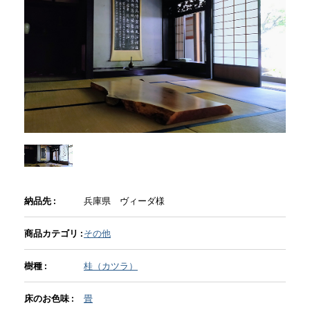
商品情報
直営店
イベント
WEBカタログ
納品先 :
兵庫県 ヴィーダ様
全商品一覧
商品カテゴリ :
その他
新入荷情報
樹種 :
桂（カツラ）
床のお色味 :
畳
納品事例