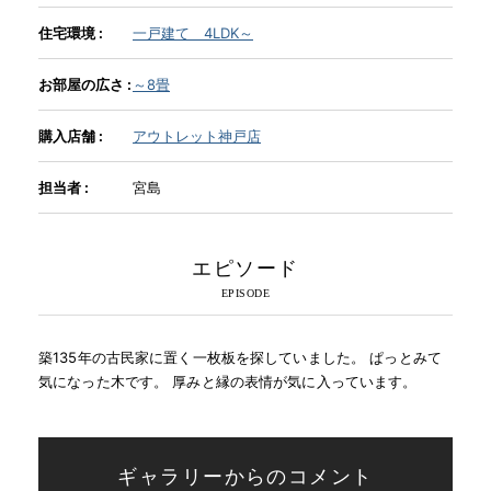
住宅環境 :
一戸建て 4LDK～
INFORMATION
お部屋の広さ :
～8畳
MOKUBA CHANNEL
購入店舗 :
アウトレット神戸店
担当者 :
宮島
よくあるご質問
エピソード
お問い合わせ
築135年の古民家に置く一枚板を探していました。 ぱっとみて
気になった木です。 厚みと縁の表情が気に入っています。
ギャラリーからのコメント