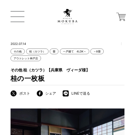
2022.07.14
その他
桂（カツラ）
畳
一戸建て 4LDK～
～8畳
ONLINE STORE
アウトレット神戸店
その他 桂（カツラ）【兵庫県 ヴィーダ様】
店舗から探す
桂の一枚板
ポスト
シェア
LINEで送る
一枚板 ATELIER MOKUBA HOME
MOKUBA について