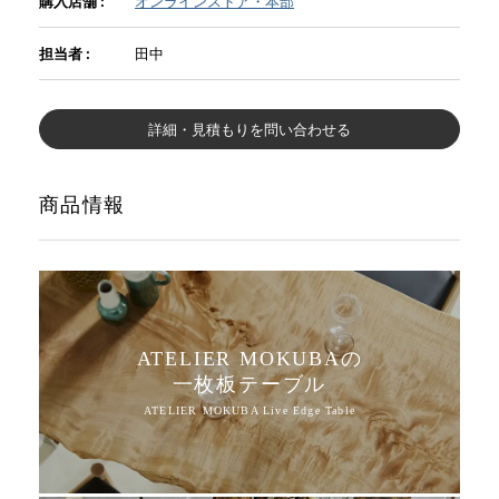
購入店舗 :
オンラインストア・本部
担当者 :
田中
INFORMATION
詳細・見積もりを問い合わせる
MOKUBA CHANNEL
商品情報
よくあるご質問
お問い合わせ
ATELIER MOKUBAの
一枚板テーブル