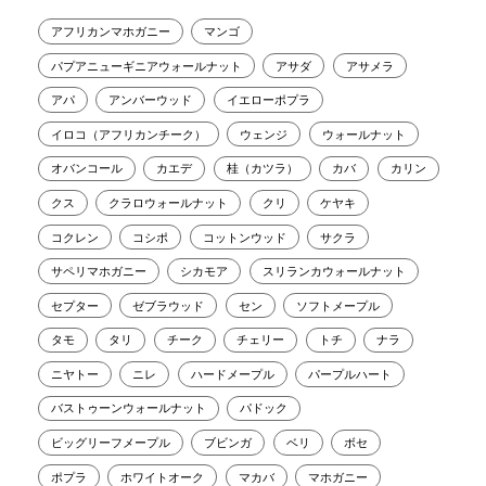
アフリカンマホガニー
マンゴ
パプアニューギニアウォールナット
アサダ
アサメラ
アパ
アンバーウッド
イエローポプラ
イロコ（アフリカンチーク）
ウェンジ
ウォールナット
オバンコール
カエデ
桂（カツラ）
カバ
カリン
クス
クラロウォールナット
クリ
ケヤキ
コクレン
コシポ
コットンウッド
サクラ
サペリマホガニー
シカモア
スリランカウォールナット
セプター
ゼブラウッド
セン
ソフトメープル
タモ
タリ
チーク
チェリー
トチ
ナラ
ニヤトー
ニレ
ハードメープル
パープルハート
バストゥーンウォールナット
パドック
ビッグリーフメープル
ブビンガ
ベリ
ボセ
ポプラ
ホワイトオーク
マカバ
マホガニー