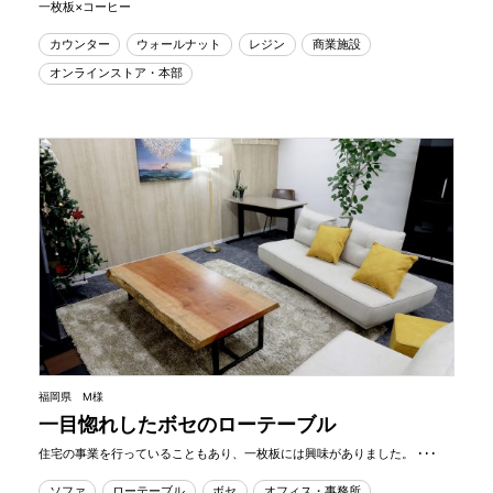
一枚板×コーヒー
カウンター
ウォールナット
レジン
商業施設
オンラインストア・本部
福岡県 M様
一目惚れしたボセのローテーブル
住宅の事業を行っていることもあり、一枚板には興味がありました。 ･･･
ソファ
ローテーブル
ボセ
オフィス・事務所