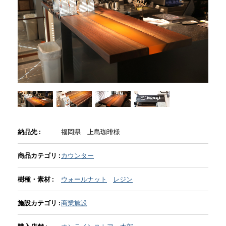
商品情報
直営店
イベント
WEBカタログ
納品先 :
福岡県 上島珈琲様
全商品一覧
商品カテゴリ :
カウンター
樹種・素材 :
ウォールナット
レジン
新入荷情報
施設カテゴリ :
商業施設
納品事例