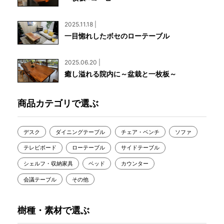
2025.11.18 |
一目惚れしたボセのローテーブル
2025.06.20 |
癒し溢れる院内に～盆栽と一枚板～
商品カテゴリで選ぶ
デスク
ダイニングテーブル
チェア・ベンチ
ソファ
テレビボード
ローテーブル
サイドテーブル
シェルフ・収納家具
ベッド
カウンター
会議テーブル
その他
樹種・素材で選ぶ