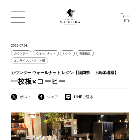
2026.07.08
カウンター
ウォールナット
レジン
商業施設
ONLINE STORE
オンラインストア・本部
カウンター ウォールナット レジン【福岡県 上島珈琲様】
店舗から探す
一枚板×コーヒー
ポスト
シェア
LINEで送る
一枚板 ATELIER MOKUBA HOME
MOKUBA について