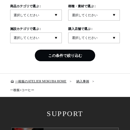
商品カテゴリで選ぶ :
樹種・素材で選ぶ :
施設カテゴリで選ぶ :
購入店舗で選ぶ :
この条件で絞り込む
home
一枚板のATELIER MOKUBA HOME
納入事例
一枚板×コーヒー
SUPPORT