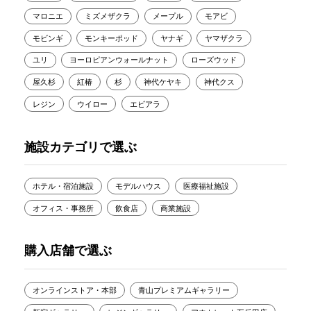
マロニエ
ミズメザクラ
メープル
モアビ
モビンギ
モンキーポッド
ヤナギ
ヤマザクラ
ユリ
ヨーロピアンウォールナット
ローズウッド
屋久杉
紅椿
杉
神代ケヤキ
神代クス
レジン
ウイロー
エビアラ
施設カテゴリで選ぶ
ホテル・宿泊施設
モデルハウス
医療福祉施設
オフィス・事務所
飲食店
商業施設
購入店舗で選ぶ
オンラインストア・本部
青山プレミアムギャラリー