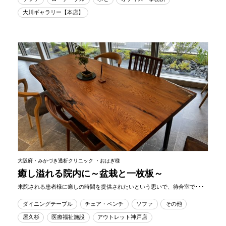
大川ギャラリー【本店】
大阪府・みかづき透析クリニック ・おはぎ様
癒し溢れる院内に～盆栽と一枚板～
来院される患者様に癒しの時間を提供されたいという思いで、待合室で･･･
ダイニングテーブル
チェア・ベンチ
ソファ
その他
屋久杉
医療福祉施設
アウトレット神戸店