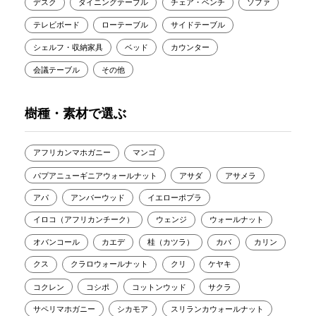
デスク
ダイニングテーブル
チェア・ベンチ
ソファ
テレビボード
ローテーブル
サイドテーブル
シェルフ・収納家具
ベッド
カウンター
会議テーブル
その他
樹種・素材で選ぶ
アフリカンマホガニー
マンゴ
パプアニューギニアウォールナット
アサダ
アサメラ
アパ
アンバーウッド
イエローポプラ
イロコ（アフリカンチーク）
ウェンジ
ウォールナット
オバンコール
カエデ
桂（カツラ）
カバ
カリン
クス
クラロウォールナット
クリ
ケヤキ
コクレン
コシポ
コットンウッド
サクラ
サペリマホガニー
シカモア
スリランカウォールナット