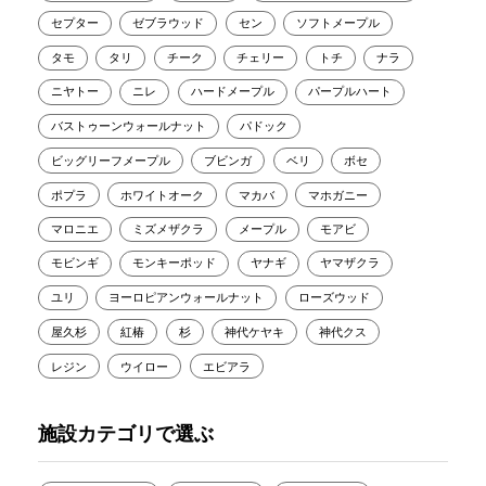
セプター
ゼブラウッド
セン
ソフトメープル
タモ
タリ
チーク
チェリー
トチ
ナラ
ニヤトー
ニレ
ハードメープル
パープルハート
バストゥーンウォールナット
パドック
ビッグリーフメープル
ブビンガ
ベリ
ボセ
ポプラ
ホワイトオーク
マカバ
マホガニー
マロニエ
ミズメザクラ
メープル
モアビ
モビンギ
モンキーポッド
ヤナギ
ヤマザクラ
ユリ
ヨーロピアンウォールナット
ローズウッド
屋久杉
紅椿
杉
神代ケヤキ
神代クス
レジン
ウイロー
エビアラ
施設カテゴリで選ぶ