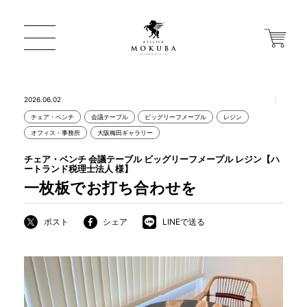
2026.06.02
チェア・ベンチ
会議テーブル
ビッグリーフメープル
レジン
ONLINE STORE
オフィス・事務所
大阪梅田ギャラリー
チェア・ベンチ 会議テーブル ビッグリーフメープル レジン【ハ
ートランド税理士法人 様】
店舗から探す
一枚板でお打ち合わせを
ポスト
シェア
LINEで送る
一枚板 ATELIER MOKUBA HOME
MOKUBA について