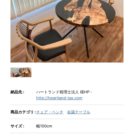
商品情報
直営店
イベント
WEBカタログ
全商品一覧
納品先 :
ハートランド税理士法人 様HP :
http://heartland-tax.com
新入荷情報
商品カテゴリ :
チェア・ベンチ
会議テーブル
サイズ :
幅100cm
納品事例