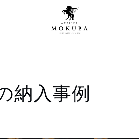
営店
全商品一覧
の納入事例
青山プレミアムギャラリー
新入荷情報
新宿ギャラリー
レジンギャラリー
納品事例
吉祥寺ギャラリー
【アウトレット取扱店】
納品事例（住宅・インテ
横浜ギャラリー
納品事例（店舗・オフィ