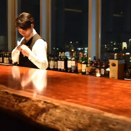
名古屋ギャラリー
お客様の声
大阪梅田ギャラリー
コーディネート集
アウトレット神戸店
大川ギャラリー【本店】
INFORMATION
天神ギャラリー
NEWS
公式オンラインストア
EVENT
BLOG
WEBカタログ
メディア美術協力実績