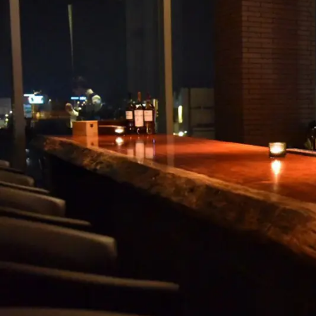
商品情報
ATELIER MOKUBAの一枚板テーブル
ATELIER MOKUBAの一枚板×異素材
特別なダイニングチェア
一枚板用のテーブル脚
樹種紹介
コーディネート集
メンテナンス方法