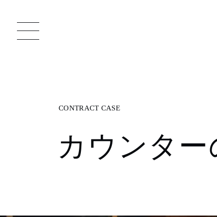
一枚板 ATELIER MOKUBA HOME
直
カウンター
MOKUBA について
ブランドコンセプト
製造工程
職人の技能・技巧
加工技術