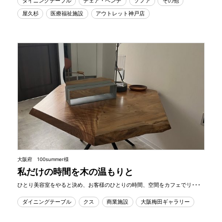
ダイニングテーブル
チェア・ベンチ
ソファ
その他
屋久杉
医療福祉施設
アウトレット神戸店
大阪府 100summer様
私だけの時間を木の温もりと
ひとり美容室をやると決め、お客様のひとりの時間、空間をカフェでリ･･･
ダイニングテーブル
クス
商業施設
大阪梅田ギャラリー