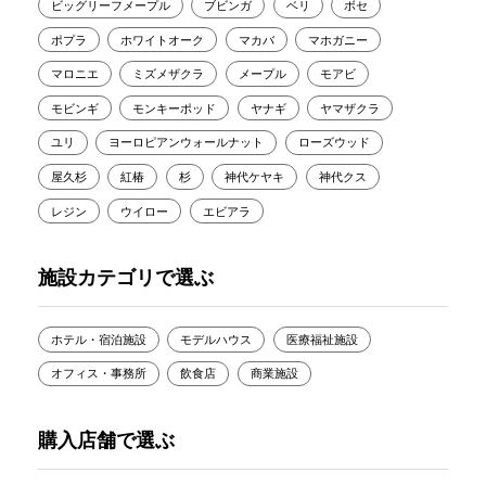
ビッグリーフメープル
ブビンガ
ベリ
ボセ
ポプラ
ホワイトオーク
マカバ
マホガニー
マロニエ
ミズメザクラ
メープル
モアビ
モビンギ
モンキーポッド
ヤナギ
ヤマザクラ
ユリ
ヨーロピアンウォールナット
ローズウッド
屋久杉
紅椿
杉
神代ケヤキ
神代クス
レジン
ウイロー
エビアラ
施設カテゴリで選ぶ
ホテル・宿泊施設
モデルハウス
医療福祉施設
オフィス・事務所
飲食店
商業施設
購入店舗で選ぶ