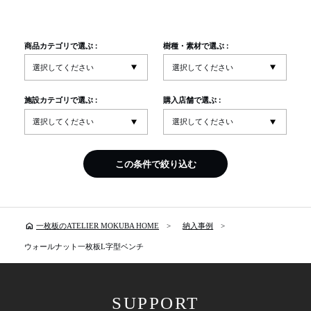
商品カテゴリで選ぶ :
樹種・素材で選ぶ :
施設カテゴリで選ぶ :
購入店舗で選ぶ :
この条件で絞り込む
home
一枚板のATELIER MOKUBA HOME
納入事例
ウォールナット一枚板L字型ベンチ
SUPPORT