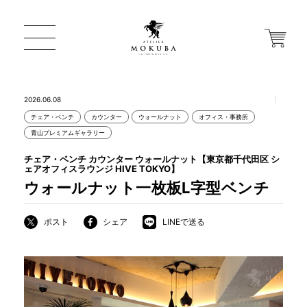
2026.06.08
チェア・ベンチ
カウンター
ウォールナット
オフィス・事務所
ONLINE STORE
青山プレミアムギャラリー
チェア・ベンチ カウンター ウォールナット【東京都千代田区 シ
ェアオフィスラウンジ HIVE TOKYO】
店舗から探す
ウォールナット一枚板L字型ベンチ
ポスト
シェア
LINEで送る
一枚板 ATELIER MOKUBA HOME
MOKUBA について