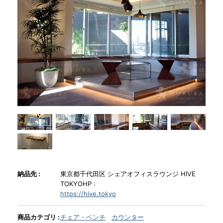
商品情報
直営店
イベント
WEBカタログ
全商品一覧
納品先 :
東京都千代田区 シェアオフィスラウンジ HIVE
新入荷情報
TOKYOHP :
https://hive.tokyo
納品事例
商品カテゴリ :
チェア・ベンチ
カウンター