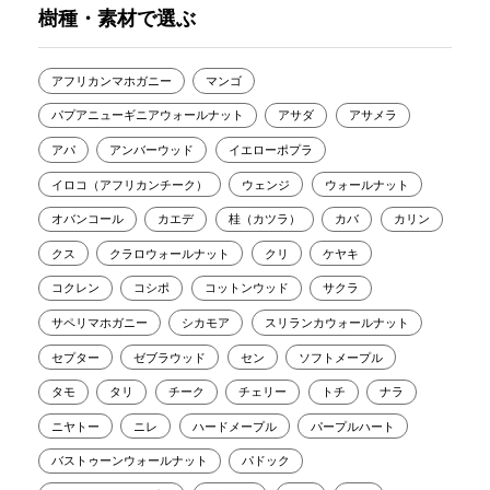
樹種・素材で選ぶ
アフリカンマホガニー
マンゴ
パプアニューギニアウォールナット
アサダ
アサメラ
アパ
アンバーウッド
イエローポプラ
イロコ（アフリカンチーク）
ウェンジ
ウォールナット
オバンコール
カエデ
桂（カツラ）
カバ
カリン
クス
クラロウォールナット
クリ
ケヤキ
コクレン
コシポ
コットンウッド
サクラ
サペリマホガニー
シカモア
スリランカウォールナット
セプター
ゼブラウッド
セン
ソフトメープル
タモ
タリ
チーク
チェリー
トチ
ナラ
ニヤトー
ニレ
ハードメープル
パープルハート
バストゥーンウォールナット
パドック