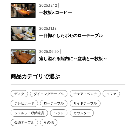
2025.12.12 |
一枚板×コーヒー
2025.11.18 |
一目惚れしたボセのローテーブル
2025.06.20 |
癒し溢れる院内に～盆栽と一枚板～
商品カテゴリで選ぶ
デスク
ダイニングテーブル
チェア・ベンチ
ソファ
テレビボード
ローテーブル
サイドテーブル
シェルフ・収納家具
ベッド
カウンター
会議テーブル
その他