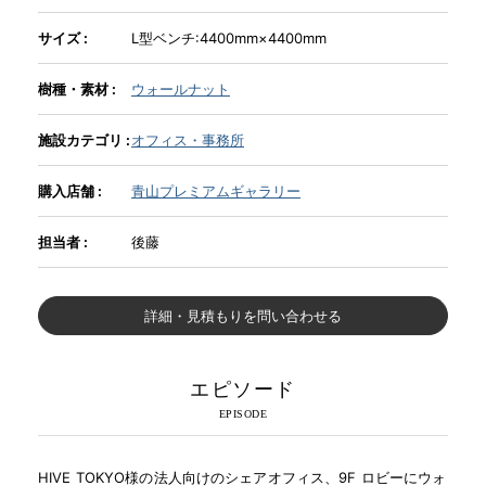
サイズ :
L型ベンチ:4400mm×4400mm
INFORMATION
樹種・素材 :
ウォールナット
MOKUBA CHANNEL
施設カテゴリ :
オフィス・事務所
購入店舗 :
青山プレミアムギャラリー
よくあるご質問
担当者 :
後藤
お問い合わせ
詳細・見積もりを問い合わせる
エピソード
HIVE TOKYO様の法人向けのシェアオフィス、9F ロビーにウォ