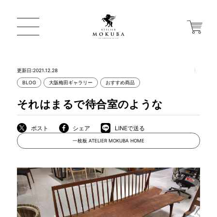
更新日:2021.12.28
BLOG
大阪梅田ギャラリー
おすすめ商品
ONLINE STORE
それはまるで待合室のような
店舗から探す
ポスト
シェア
LINEで送る
一枚板 ATELIER MOKUBA HOME
一枚板 ATELIER MOKUBA HOME
MOKUBA について