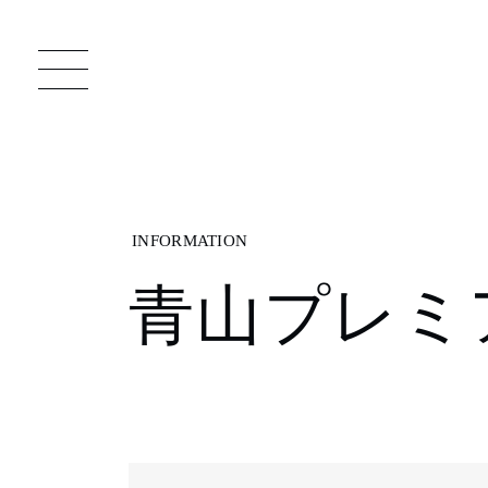
一枚板 ATELIER MOKUBA HOME
直
青山プレミ
MOKUBA について
ブランドコンセプト
製造工程
職人の技能・技巧
加工技術