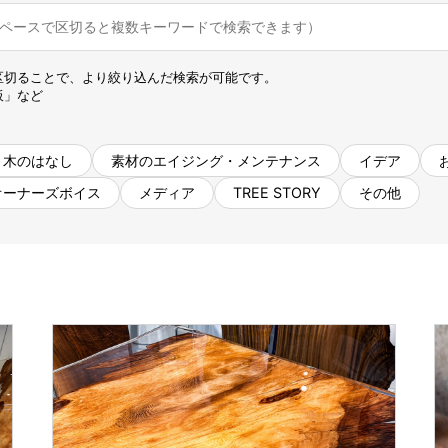
名古屋ギャラリー
お客様の声
大阪梅田ギャラリー
コーディネート集
アウトレット神戸店
区切ることで、より絞り込んだ検索が可能です。
大川ギャラリー【本店】
板」など
INFORMATION
天神ギャラリー
NEWS
公式オンラインストア
木のはなし
素材のエイジング・メンテナンス
イデア
EVENT
オーナーズボイス
メディア
TREE STORY
その他
BLOG
WEBカタログ
メディア美術協力実績