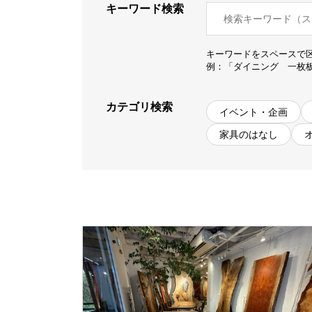
キーワード検索
商品情報
キーワードをスペースで
ATELIER MOKUBAの一枚板テーブル
例：「ダイニング 一枚
ATELIER MOKUBAの一枚板×異素材
特別なダイニングチェア
カテゴリ検索
イベント・企画
一枚板用のテーブル脚
家具のはなし
樹種紹介
コーディネート集
メンテナンス方法