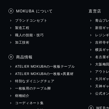
MOKUBA について
直営店
ブランドコンセプト
青山プ
製造工程
新宿ギ
職人の技能・技巧
レジン
加工技術
吉祥寺
横浜ギ
商品情報
名古屋
大阪梅
ATELIER MOKUBAの一枚板テーブル
アウト
ATELIER MOKUBAの一枚板×異素材
大川ギ
特別なダイニングチェア
天神ギ
一枚板用のテーブル脚
公式オ
樹種紹介
コーディネート集
WEB