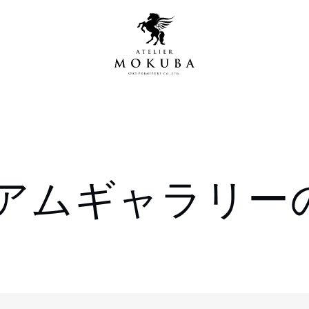
営店
全商品一覧
アムギャラリー
青山プレミアムギャラリー
新入荷情報
新宿ギャラリー
レジンギャラリー
納品事例
吉祥寺ギャラリー
【アウトレット取扱店】
納品事例（住宅・インテ
横浜ギャラリー
納品事例（店舗・オフィ