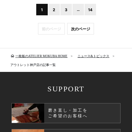
1
2
3
...
14
前のページ
次のページ
home
一枚板のATELIER MOKUBA HOME
ニュース&トピックス
アウトレット神戸店の記事一覧
SUPPORT
磨き直し・加工を
ご希望のお客様へ