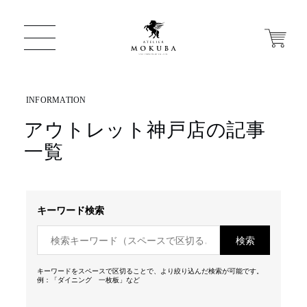
アウトレット神戸店の記事
ONLINE STORE
一覧
店舗から探す
キーワード検索
一枚板 ATELIER MOKUBA HOME
検索
MOKUBA について
キーワードをスペースで区切ることで、より絞り込んだ検索が可能です。
例：「ダイニング 一枚板」など