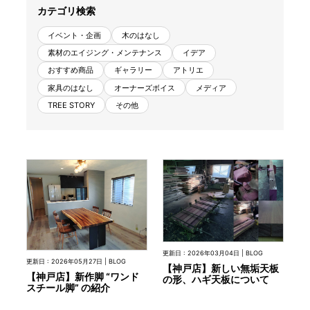
カテゴリ検索
商品情報
イベント・企画
木のはなし
素材のエイジング・メンテナンス
イデア
直営店
おすすめ商品
ギャラリー
アトリエ
家具のはなし
オーナーズボイス
メディア
TREE STORY
その他
イベント
WEBカタログ
全商品一覧
新入荷情報
更新日 : 2026年03月04日 | BLOG
更新日 : 2026年05月27日 | BLOG
【神戸店】新しい無垢天板
【神戸店】新作脚 “ワンド
の形、ハギ天板について
スチール脚” の紹介
納品事例